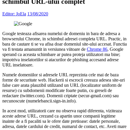
schimbul URL-ului complet
Editor: JoEla
13/08/2020
Google testeaza afisarea numelui de domeniu in bara de adresa a
browserului Chrome, in schimbul adresei completa URL. Practic, in
bara de cautare ti se va afisa doar domeniul site-ului accesat. Functia
va fi testata amanuntit in versiunea viitoare de
Chrome 86
, Google
sperand ca aceasta schimbare ar putea proteja utilizatori ma bine;
impotriva inselatoriilor si atacurilor de phishing accesand adrese
URL inselatoare.
Numele domeniilor si adresele URL reprezinta cele mai de baza
forme de securitate web. Hackerii si escrocii creeaza adesea site-uri
false care arata plauzibil utilizand un URL (localizator uniform de
resurse) cu subdomenii modificate foarte putin, cu greseli de
redactare (twittter.com). Domenii criptate (secur-gmail.com) sau
necunoscute (numelebancii.sign-in.info).
In acest mod, utilizatorii care nu observa rapid diferenta, viziteaza
aceste adrese URL, crezand ca apartin unor companii legitime
inainte de a fi pacaliti sa le ofere date pretioase: datele personale,
adresa, datele cardului de credit, numarul de contact, etc. Aveti mare