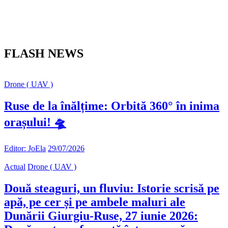
FLASH NEWS
Drone ( UAV )
Ruse de la înălțime: Orbită 360° în inima
orașului! 🛸
Editor: JoEla
29/07/2026
Actual
Drone ( UAV )
Două steaguri, un fluviu: Istorie scrisă pe
apă, pe cer și pe ambele maluri ale
Dunării Giurgiu-Ruse, 27 iunie 2026: