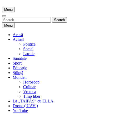
Skip
to
Menu
content
Search
Search
for:
Menu
Acasă
Actual
Politice
Social
Locale
Sănătate
Sport
Educație
Știință
Monden
Horoscop
Culinar
Vremea
Timp liber
La „TAIFAS” cu ELLA
Drone ( UAV )
YouTube