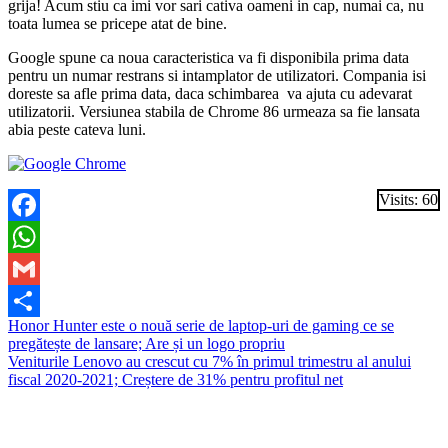
grija! Acum stiu ca imi vor sari cativa oameni in cap, numai ca, nu
toata lumea se pricepe atat de bine.
Google spune ca noua caracteristica va fi disponibila prima data
pentru un numar restrans si intamplator de utilizatori. Compania isi
doreste sa afle prima data, daca schimbarea va ajuta cu adevarat
utilizatorii. Versiunea stabila de Chrome 86 urmeaza sa fie lansata
abia peste cateva luni.
Visits: 60
Facebook
WhatsApp
Gmail
Navigare
Honor Hunter este o nouă serie de laptop-uri de gaming ce se
Partajează
pregătește de lansare; Are și un logo propriu
în
Veniturile Lenovo au crescut cu 7% în primul trimestru al anului
articole
fiscal 2020-2021; Creștere de 31% pentru profitul net