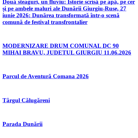
Două steaguri, un fluviu: Istorie scrisă pe apă, pe cer
și pe ambele maluri ale Dunării Giurgiu-Ruse, 27
iunie 2026: Dunărea transformată într-o scenă
comună de festival transfrontalier
MODERNIZARE DRUM COMUNAL DC 90
MIHAI BRAVU, JUDETUL GIURGIU 11.06.2026
Parcul de Aventură Comana 2026
Târgul Călugăreni
Parada Dunării