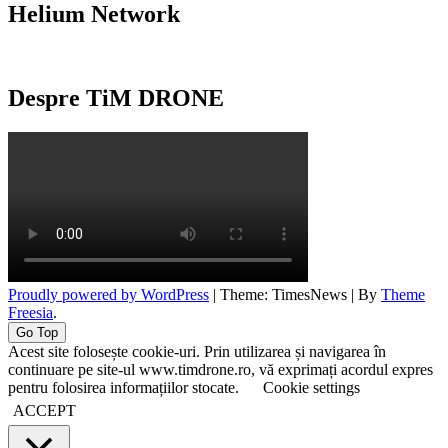
Helium Network
Despre TiM DRONE
Proudly powered by WordPress
|
Theme: TimesNews
|
By
Theme
Freesia
.
Go Top
Acest site folosește cookie-uri. Prin utilizarea și navigarea în
continuare pe site-ul www.timdrone.ro, vă exprimați acordul expres
pentru folosirea informațiilor stocate.
Cookie settings
ACCEPT