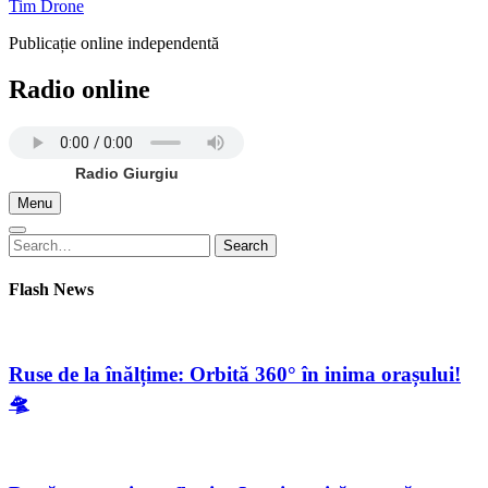
Tim Drone
Publicație online independentă
Radio online
Radio Giurgiu
Menu
Search
Search
for:
Flash News
Ruse de la înălțime: Orbită 360° în inima orașului!
🛸