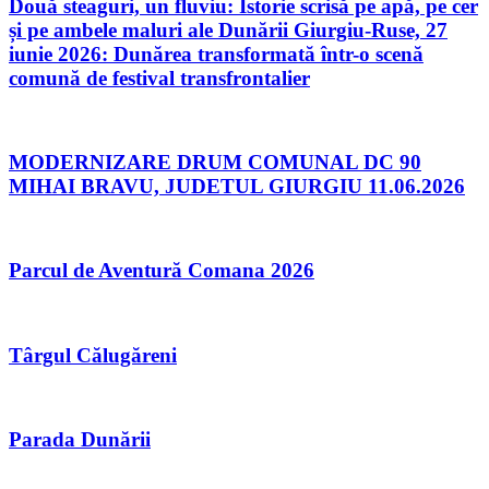
Două steaguri, un fluviu: Istorie scrisă pe apă, pe cer
și pe ambele maluri ale Dunării Giurgiu-Ruse, 27
iunie 2026: Dunărea transformată într-o scenă
comună de festival transfrontalier
MODERNIZARE DRUM COMUNAL DC 90
MIHAI BRAVU, JUDETUL GIURGIU 11.06.2026
Parcul de Aventură Comana 2026
Târgul Călugăreni
Parada Dunării