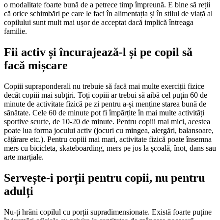
o modalitate foarte bună de a petrece timp împreună. E bine să reții
că orice schimbări pe care le faci în alimentația și în stilul de viață al
copilului sunt mult mai ușor de acceptat dacă implică întreaga
familie.
Fii activ și încurajează-l și pe copil să
facă mișcare
Copiii supraponderali nu trebuie să facă mai multe exerciții fizice
decât copiii mai subțiri. Toți copiii ar trebui să aibă cel puțin 60 de
minute de activitate fizică pe zi pentru a-și menține starea bună de
sănătate. Cele 60 de minute pot fi împărțite în mai multe activități
sportive scurte, de 10-20 de minute. Pentru copiii mai mici, acestea
poate lua forma jocului activ (jocuri cu mingea, alergări, balansoare,
cățărare etc.). Pentru copiii mai mari, activitate fizică poate însemna
mers cu bicicleta, skateboarding, mers pe jos la școală, înot, dans sau
arte marțiale.
Servește-i porții pentru copii, nu pentru
adulți
Nu-ți hrăni copilul cu porții supradimensionate. Există foarte puține