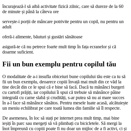
încurajează-l să aibă activitate fizică zilnic, care să dureze de la 60
de minute și până la câteva ore
servește-i porții de mâncare potrivite pentru un copil, nu pentru un
adult
oferă-i alimente, băuturi și gustări sănătoase
asigură-te că nu petrece foarte mult timp în fața ecranelor și că
doarme suficient.
Fii un bun exemplu pentru copilul tău
O modalitate de a-i insufla obiceiuri bune copilului tău este ca tu să
fii un bun exemplu, deoarece copiii învață mai mult din ce văd la
tine decât din ce le spui că e bine să facă. Dacă tu mănânci burgeri
cu cartofi prăjiți, iar copilului îi spui că trebuie să mănânce pâine
integrală cu carne slabă și crudități, s-ar putea să nu ai mare succes
în a-l face să mănânce sănătos. Pentru mesele luate acasă, alcătuiește
un meniu echilibrat pe care toată lumea din familie să îl respecte.
De asemenea, în loc să stați pe internet prea mult timp, mai bine
ieșiți în parc sau mergeți să vă plimbați cu bicicletele. Să mergi la
înot împreună cu copiii poate fi nu doar un mijloc de a fi activi, ci și