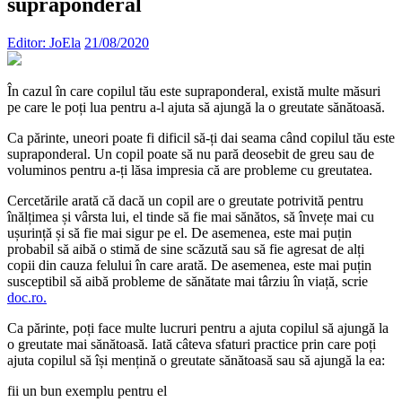
supraponderal
Editor: JoEla
21/08/2020
În cazul în care copilul tău este supraponderal, există multe măsuri
pe care le poți lua pentru a-l ajuta să ajungă la o greutate sănătoasă.
Ca părinte, uneori poate fi dificil să-ți dai seama când copilul tău este
supraponderal. Un copil poate să nu pară deosebit de greu sau de
voluminos pentru a-ți lăsa impresia că are probleme cu greutatea.
Cercetările arată că dacă un copil are o greutate potrivită pentru
înălțimea și vârsta lui, el tinde să fie mai sănătos, să învețe mai cu
ușurință și să fie mai sigur pe el. De asemenea, este mai puțin
probabil să aibă o stimă de sine scăzută sau să fie agresat de alți
copii din cauza felului în care arată. De asemenea, este mai puțin
susceptibil să aibă probleme de sănătate mai târziu în viață, scrie
doc.ro.
Ca părinte, poți face multe lucruri pentru a ajuta copilul să ajungă la
o greutate mai sănătoasă. Iată câteva sfaturi practice prin care poți
ajuta copilul să își mențină o greutate sănătoasă sau să ajungă la ea:
fii un bun exemplu pentru el