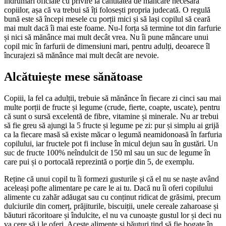
îndrumări oficiale cu privire la cantitatea de mâncare necesară
copiilor, așa că va trebui să îți folosești propria judecată. O regulă
bună este să începi mesele cu porții mici și să lași copilul să ceară
mai mult dacă îi mai este foame. Nu-l forța să termine tot din farfurie
și nici să mănânce mai mult decât vrea. Nu îi pune mâncare unui
copil mic în farfurii de dimensiuni mari, pentru adulți, deoarece îl
încurajezi să mănânce mai mult decât are nevoie.
Alcătuiește mese sănătoase
Copiii, la fel ca adulții, trebuie să mănânce în fiecare zi cinci sau mai
multe porții de fructe și legume (crude, fierte, coapte, uscate), pentru
că sunt o sursă excelentă de fibre, vitamine și minerale. Nu ar trebui
să fie greu să ajungi la 5 fructe și legume pe zi: pur și simplu ai grijă
ca la fiecare masă să existe măcar o legumă neamidonoasă în farfuria
copilului, iar fructele pot fi incluse în micul dejun sau în gustări. Un
suc de fructe 100% neîndulcit de 150 ml sau un suc de legume în
care pui și o portocală reprezintă o porție din 5, de exemplu.
Reține că unui copil tu îi formezi gusturile și că el nu se naște având
aceleași pofte alimentare pe care le ai tu. Dacă nu îi oferi copilului
alimente cu zahăr adăugat sau cu conținut ridicat de grăsimi, precum
dulciurile din comerț, prăjiturile, biscuiții, unele cereale zaharoase și
băuturi răcoritoare și îndulcite, el nu va cunoaște gustul lor și deci nu
va cere să i le oferi. Aceste alimente și băuturi tind să fie bogate în