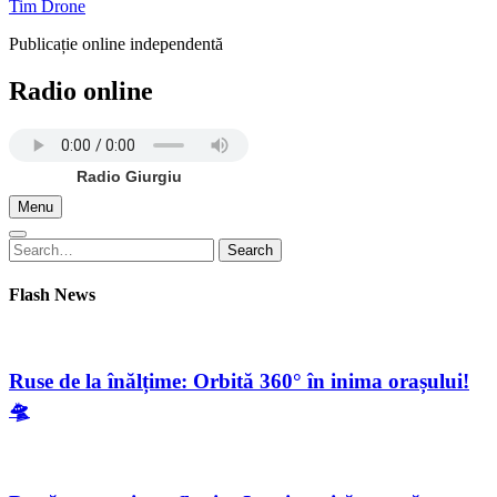
Tim Drone
Publicație online independentă
Radio online
Radio Giurgiu
Menu
Search
Search
for:
Flash News
Ruse de la înălțime: Orbită 360° în inima orașului!
🛸