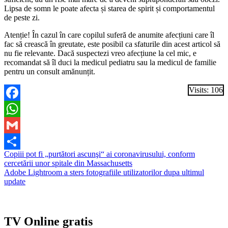
Lipsa de somn le poate afecta și starea de spirit și comportamentul
de peste zi.
Atenție! În cazul în care copilul suferă de anumite afecțiuni care îl
fac să crească în greutate, este posibil ca sfaturile din acest articol să
nu fie relevante. Dacă suspectezi vreo afecțiune la cel mic, e
recomandat să îl duci la medicul pediatru sau la medicul de familie
pentru un consult amănunțit.
Visits: 106
Facebook
WhatsApp
Gmail
Navigare
Copiii pot fi „purtători ascunşi“ ai coronavirusului, conform
Partajează
cercetării unor spitale din Massachusetts
în
Adobe Lightroom a sters fotografiile utilizatorilor dupa ultimul
articole
update
TV Online gratis