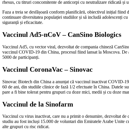
rhesus, cu titruri concomitente de anticorpi cu neutralizare ridicată și
Faza a treia se desfășoară conform planificării, obiectivul inițial fiin
continuare diversitatea populației studiilor și să includă adolescenți c
siguranță și eficacitate.
Vaccinul Ad5-nCoV – CanSino Biologics
Vaccinul Ad5, cu vector viral, dezvoltat de compania chineză CanSino Bi
vaccinul COVID-19 din China, procesul fiind lansat la Moscova. De ase
5000 de participanți.
Vaccinul CoronaVac – Sinovac
Sinovac Biotech din China a anunțat că vaccinul inactivat COVID-19 d
60 de ani, din studiile clinice de fază 1/2 efectuate în China. Datele su
pare a fi bine tolerat pentru grupuri cu doze mici, medii și cu doze mar
Vaccinul de la Sinofarm
Vaccinul cu virus inactivat, care nu a primit o denumire, dezvoltat de
studiu au fost incluși 15.000 de voluntari din Emiratele Arabe Unite cu 
alte grupuri cu risc ridicat.