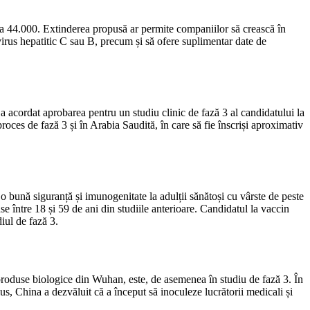
ă la 44.000. Extinderea propusă ar permite companiilor să crească în
 virus hepatitic C sau B, precum și să ofere suplimentar date de
a acordat aprobarea pentru un studiu clinic de fază 3 al candidatului la
es de fază 3 și în Arabia Saudită, în care să fie înscriși aproximativ
ună siguranță și imunogenitate la adulții sănătoși cu vârste de peste
se între 18 și 59 de ani din studiile anterioare. Candidatul la vaccin
iul de fază 3.
 produse biologice din Wuhan, este, de asemenea în studiu de fază 3. În
us, China a dezvăluit că a început să inoculeze lucrătorii medicali și