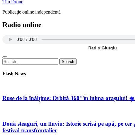
Tim Drone
Publicație online independentă
Radio online
Radio Giurgiu
Search
Search
for:
Flash News
Ruse de la înălțime: Orbită 360° în inima orașului! 🛸
Două steaguri, un fluviu: Istorie scrisă pe apă, pe c
festival transfrontalier