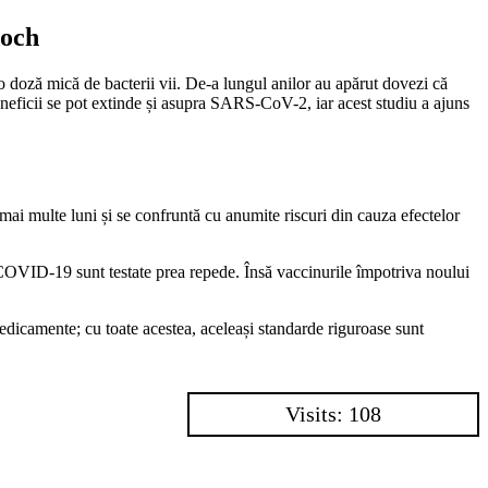
doch
 doză mică de bacterii vii. De-a lungul anilor au apărut dovezi că
beneficii se pot extinde și asupra SARS-CoV-2, iar acest studiu a ajuns
 mai multe luni și se confruntă cu anumite riscuri din cauza efectelor
ile COVID-19 sunt testate prea repede. Însă vaccinurile împotriva noului
medicamente; cu toate acestea, aceleași standarde riguroase sunt
Visits: 108