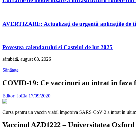
Lucrările de modernizare a infrastructurii rutiere di
AVERTIZARE: Actualizați de urgență aplicațiile de 
Povestea calendarului si Castelul de lut 2025
sâmbătă, august 08, 2026
Sănătate
COVID-19: Ce vaccinuri au intrat în faza fi
Editor: JoEla
17/09/2020
Cursa pentru un vaccin viabil împotriva SARS-CoV-2 a intrat în ultima
Vaccinul AZD1222 – Universitatea Oxford 