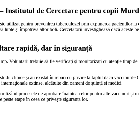
– Institutul de Cercetare pentru copii Mur
 utilizat pentru prevenirea tuberculozei prin expunerea pacienților la o
să lupte și împotriva altor boli. Cercetătorii investighează dacă aceste 
are rapidă, dar în siguranță
mp. Voluntarii trebuie să fie verificați și monitorizați cu atenție timp de
 studii clinice și au existat întrebări cu privire la faptul dacă vaccinur
internaționale extinse, alcătuite din oameni de știință și medici.
ioritizând procesele de aprobare înaintea celor pentru alte vaccinuri și 
peste etape în ceea ce privește siguranța lor.