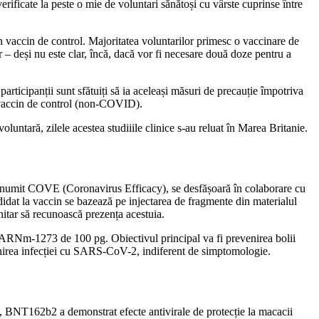
verificate la peste o mie de voluntari sănătoși cu vârste cuprinse între
n vaccin de control. Majoritatea voluntarilor primesc o vaccinare de
ar – deși nu este clar, încă, dacă vor fi necesare două doze pentru a
articipanții sunt sfătuiți să ia aceleași măsuri de precauție împotriva
un vaccin de control (non-COVID).
untară, zilele acestea studiiile clinice s-au reluat în Marea Britanie.
, numit COVE (Coronavirus Efficacy), se desfășoară în colaborare cu
idat la vaccin se bazează pe injectarea de fragmente din materialul
itar să recunoască prezența acestuia.
e ARNm-1273 de 100 pg. Obiectivul principal va fi prevenirea bolii
enirea infecției cu SARS-CoV-2, indiferent de simptomologie.
ic, BNT162b2 a demonstrat efecte antivirale de protecție la macacii