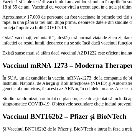
Fazele 1 și 2 ale testării vaccinului au avut loc simultan în aprilie în 
18 și 55 de ani. Vaccinul cu vector viral a trecut apoi în a treia și ulti
Aproximativ 17.000 de persoane au fost vaccinate în primele trei țări 
rapel la una până la trei luni după prima, deoarece datele din studiile d
proteja împotriva bolii COVID-19.
Odată vaccinați, voluntarii își desfășoară normal viața de zi cu zi, dar
infecției ca restul lumii, deoarece nu se știe încă dacă vaccinul func
Există șanse mari să afăm dacă vaccinul AZD1222 este eficient înainte d
Vaccinul mRNA-1273 – Moderna Therapeu
În SUA, un alt candidat la vaccin, mRNA-1273, de la compania de biot
Institutul Național de Alergii și Boli Infecțioase (NIAID) și Autorita
genetic al unui virus, în acest caz ARNm, în celulele umane. Acestea c
Studiul randomizat, controlat cu placebo, este de așteptat să includă
simptomatice COVID-19. Obiectivele secundare cheie includ prevenirea
Vaccinul BNT162b2 – Pfizer și BioNTech
Și Vaccinul BNT162b2 de la Pfizer și BioNTech a intrat în faza a treia 