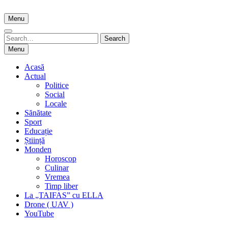
Skip
to
Menu
content
Search
Search
for:
Menu
Acasă
Actual
Politice
Social
Locale
Sănătate
Sport
Educație
Știință
Monden
Horoscop
Culinar
Vremea
Timp liber
La „TAIFAS” cu ELLA
Drone ( UAV )
YouTube