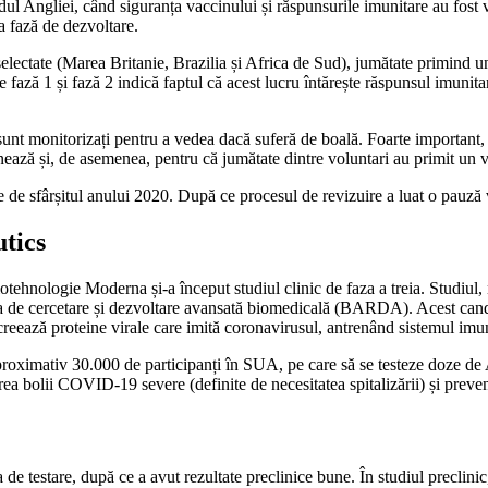
sudul Angliei, când siguranța vaccinului și răspunsurile imunitare au fost 
ma fază de dezvoltare.
selectate (Marea Britanie, Brazilia și Africa de Sud), jumătate primind u
e fază 1 și fază 2 indică faptul că acest lucru întărește răspunsul imunit
 sunt monitorizați pentru a vedea dacă suferă de boală. Foarte important, p
ționează și, de asemenea, pentru că jumătate dintre voluntari au primit 
e sfârșitul anului 2020. După ce procesul de revizuire a luat o pauză vol
tics
ehnologie Moderna și-a început studiul clinic de faza a treia. Studiul
tea de cercetare și dezvoltare avansată biomedicală (BARDA). Acest cand
reează proteine virale care imită coronavirusul, antrenând sistemul imun
 aproximativ 30.000 de participanți în SUA, pe care să se testeze doze d
 bolii COVID-19 severe (definite de necesitatea spitalizării) și prev
de testare, după ce a avut rezultate preclinice bune. În studiul preclin