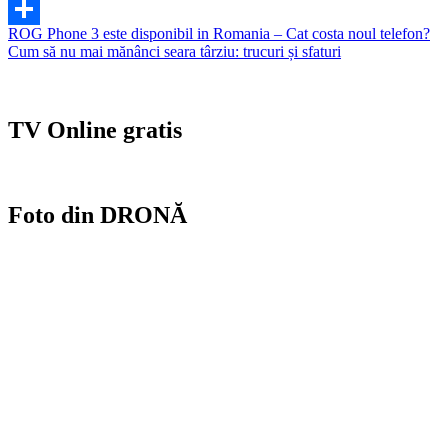
Gmail
Navigare
ROG Phone 3 este disponibil in Romania – Cat costa noul telefon?
Partajează
Cum să nu mai mănânci seara târziu: trucuri și sfaturi
în
articole
TV Online gratis
Foto din DRONĂ