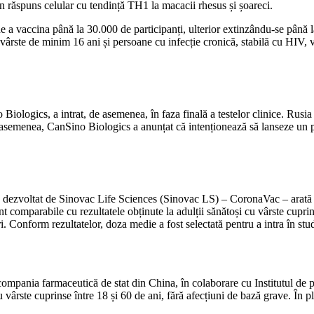
 un răspuns celular cu tendință TH1 la macacii rhesus și șoareci.
d de a vaccina până la 30.000 de participanți, ulterior extinzându-se pân
u vârste de minim 16 ani și persoane cu infecție cronică, stabilă cu HIV,
ologics, a intrat, de asemenea, în faza finală a testelor clinice. Rusia 
menea, CanSino Biologics a anunțat că intenționează să lanseze un proc
ezvoltat de Sinovac Life Sciences (Sinovac LS) – CoronaVac – arată o b
nt comparabile cu rezultatele obținute la adulții sănătoși cu vârste cuprin
i. Conform rezultatelor, doza medie a fost selectată pentru a intra în stud
 compania farmaceutică de stat din China, în colaborare cu Institutul de
vârste cuprinse între 18 și 60 de ani, fără afecțiuni de bază grave. În pl