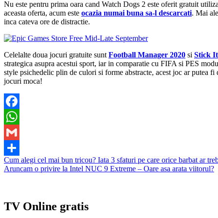
Nu este pentru prima oara cand Watch Dogs 2 este oferit gratuit utiliza
aceasta oferta, acum este
ocazia numai buna sa-l descarcati
. Mai al
inca cateva ore de distractie.
Celelalte doua jocuri gratuite sunt
Football Manager 2020
si
Stick 
strategica asupra acestui sport, iar in comparatie cu FIFA si PES modu
style psichedelic plin de culori si forme abstracte, acest joc ar putea 
jocuri moca!
Facebook
WhatsApp
Gmail
Navigare
Cum alegi cel mai bun tricou? Iata 3 sfaturi pe care orice barbat ar trebu
Partajează
Aruncam o privire la Intel NUC 9 Extreme – Oare asa arata viitorul?
în
articole
TV Online gratis