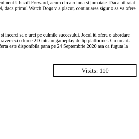
veniment Ubisoft Forward, acum circa o luna si jumatate. Daca ati ratat
t fel, daca primul Watch Dogs v-a placut, continuarea sigur o sa va ofere
i incerci sa o urci pe culmile succesului. Jocul iti ofera o abordare
 traversezi o lume 2D intr-un gameplay de tip platformer. Cu un art-
 oferta este disponibila pana pe 24 Septembrie 2020 asa ca fuguta la
Visits: 110