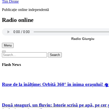
Tim Drone
Publicație online independentă
Radio online
Radio Giurgiu
Menu
Search
Search
for:
Flash News
Ruse de la înălțime: Orbită 360° în inima orașului! 🛸
Două steaguri, un fluviu: Istorie scrisă pe apă, pe c