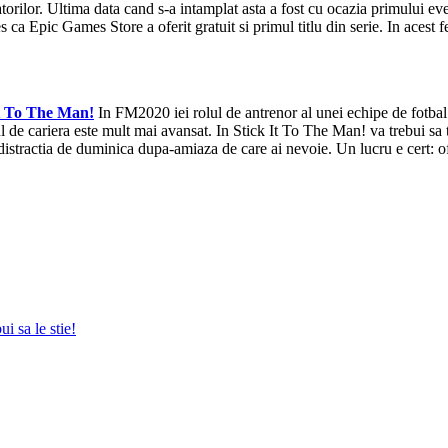
torilor. Ultima data cand s-a intamplat asta a fost cu ocazia primului e
es ca Epic Games Store a oferit gratuit si primul titlu din serie. In aces
It To The Man!
In FM2020 iei rolul de antrenor al unei echipe de fotbal s
l de cariera este mult mai avansat. In Stick It To The Man! va trebui sa
fi distractia de duminica dupa-amiaza de care ai nevoie. Un lucru e cert:
i sa le stie!