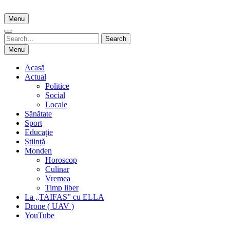
Skip
to
Menu
content
Search
Search
for:
Menu
Acasă
Actual
Politice
Social
Locale
Sănătate
Sport
Educație
Știință
Monden
Horoscop
Culinar
Vremea
Timp liber
La „TAIFAS” cu ELLA
Drone ( UAV )
YouTube