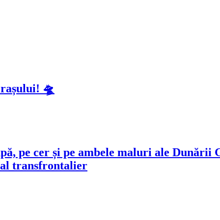
rașului! 🛸
 apă, pe cer și pe ambele maluri ale Dunări
al transfrontalier