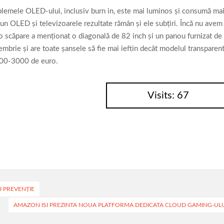
oblemele OLED-ului, inclusiv burn in, este mai luminos şi consumă ma
a un OLED şi televizoarele rezultate rămân şi ele subţiri. Încă nu avem
 o scăpare a menţionat o diagonală de 82 inch şi un panou furnizat de
brie şi are toate şansele să fie mai ieftin decât modelul transparen
000-3000 de euro.
Visits: 67
ȘI PREVENȚIE
AMAZON ISI PREZINTA NOUA PLATFORMA DEDICATA CLOUD GAMING-ULU