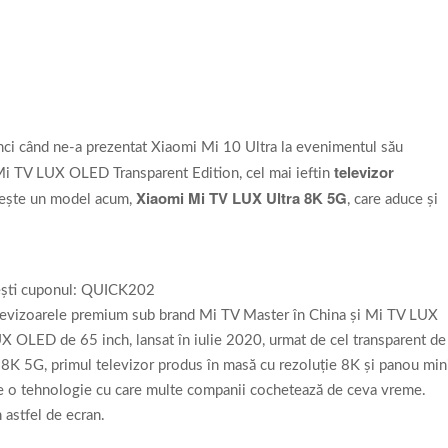
unci când ne-a prezentat Xiaomi Mi 10 Ultra la evenimentul său
televizor
Mi TV LUX OLED Transparent Edition, cel mai ieftin
Xiaomi Mi TV LUX Ultra 8K 5G
imeşte un model acum,
, care aduce şi
ești cuponul: QUICK202
televizoarele premium sub brand Mi TV Master în China şi Mi TV LUX
X OLED de 65 inch, lansat în iulie 2020, urmat de cel transparent de
 8K 5G, primul televizor produs în masă cu rezoluţie 8K şi panou min
te o tehnologie cu care multe companii cochetează de ceva vreme.
 astfel de ecran.