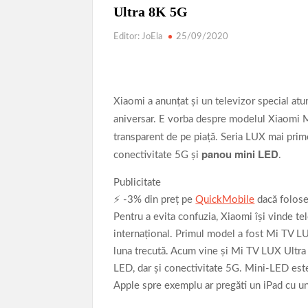
Povestea calendarului si Castelul de lut 2025
Ultra 8K 5G
Editor: JoEla
25/09/2020
Xiaomi a anunţat şi un televizor special at
aniversar. E vorba despre modelul Xiaomi 
transparent de pe piaţă. Seria LUX mai pr
panou mini LED
conectivitate 5G şi
.
Publicitate
⚡ -3% din preț pe
QuickMobile
dacă folos
Pentru a evita confuzia, Xiaomi îşi vinde 
internaţional. Primul model a fost Mi TV LU
luna trecută. Acum vine şi Mi TV LUX Ultra
LED, dar şi conectivitate 5G. Mini-LED es
Apple spre exemplu ar pregăti un iPad cu un