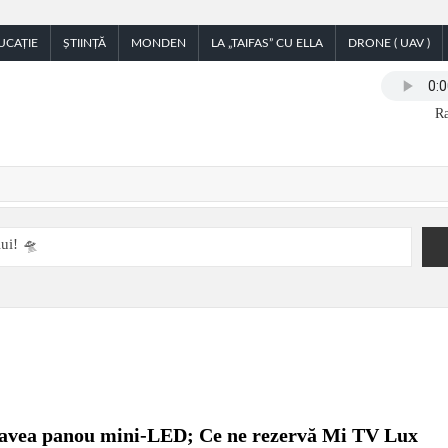
UCAȚIE
ȘTIINȚĂ
MONDEN
LA „TAIFAS” CU ELLA
DRONE ( UAV )
Ra
ui! 🛸
pe cer și pe ambele maluri ale Dunării Giurgiu-Ruse, 27 iunie
e festival transfrontalier
AI BRAVU, JUDETUL GIURGIU 11.06.2026
lugăreni
Parada Dunării
ările de modernizare a infrastructurii rutiere din municipiu
e de tip browser bazate pe Chromium
 avea panou mini-LED; Ce ne rezervă Mi TV Lux