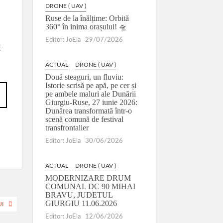
DRONE ( UAV )
i
Ruse de la înălțime: Orbită
360° în inima orașului! 🛸
Editor: JoEla
29/07/2026
t
ACTUAL
DRONE ( UAV )
Două steaguri, un fluviu:
Istorie scrisă pe apă, pe cer și
pe ambele maluri ale Dunării
Giurgiu-Ruse, 27 iunie 2026:
Dunărea transformată într-o
scenă comună de festival
transfrontalier
Editor: JoEla
30/06/2026
ACTUAL
DRONE ( UAV )
MODERNIZARE DRUM
COMUNAL DC 90 MIHAI
BRAVU, JUDETUL
GIURGIU 11.06.2026
I
Editor: JoEla
12/06/2026