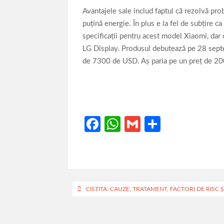
Avantajele sale includ faptul că rezolvă pr
puţină energie. În plus e la fel de subţire c
specificaţii pentru acest model Xiaomi, dar
LG Display. Produsul debutează pe 28 septem
de 7300 de USD. Aş paria pe un preţ de 2
Fa
W
G
P
ce
h
m
ar
b
at
ail
ta
o
s
je
o
A
az
Navigare
CISTITA: CAUZE, TRATAMENT, FACTORI DE RISC 
k
p
ă
în
p
articole