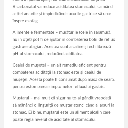
Bicarbonatul va reduce aciditatea stomacului, calmând
astfel arsurile și împiedicând sucurile gastrice să urce
înspre esofag.
Alimentele fermentate – murăturile (cele în saramură,
nu în oțet) pot fi de ajutor în combaterea bolii de reflux
gastroesofagian. Acestea sunt alcaline și echilibrează
pH-ul stomacului, reducând aciditatea.
Ceaiul de mușețel – un alt remediu eficient pentru
combaterea acidității la stomac este și ceaiul de
mușețel. Acesta poate fi consumat după masă de seară,
pentru estomparea simptomelor refluxului gastric.
Muștarul – mai mult că sigur nu te-ai gândit vreodată
să mănânci o linguriță de muștar atunci când ai arsuri la
stomac. Ei bine, muștarul este un aliment alcalin care
poate regla nivelul de aciditate al stomacului.