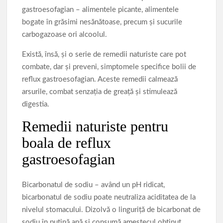
gastroesofagian – alimentele picante, alimentele
bogate în grăsimi nesănătoase, precum și sucurile
carbogazoase ori alcoolul.
Există, însă, și o serie de remedii naturiste care pot
combate, dar și preveni, simptomele specifice bolii de
reflux gastroesofagian. Aceste remedii calmează
arsurile, combat senzația de greață și stimulează
digestia.
Remedii naturiste pentru
boala de reflux
gastroesofagian
Bicarbonatul de sodiu – având un pH ridicat,
bicarbonatul de sodiu poate neutraliza aciditatea de la
nivelul stomacului. Dizolvă o linguriță de bicarbonat de
sodiu în puțină apă și consumă amestecul obținut.