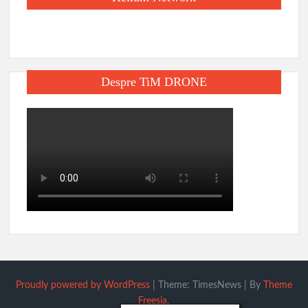
Despre TiM DRONE
Proudly powered by WordPress
|
Theme: TimesNews
|
By
Theme
Freesia
.