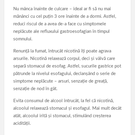
Nu mânca înainte de culcare – ideal ar fi să nu mai
mănânci cu cel puțin 3 ore înainte de a dormi. Astfel,
reduci riscul de a avea de-a face cu simptomele
neplăcute ale refluxului gastroesofagian în timpul
somnului.
Renunță la fumat, întrucât nicotină îți poate agrava
arsurile. Nicotină relaxează corpul, deci și vâlvă care
separă stomacul de esofag. Astfel, sucurile gastrice pot
pătrunde la nivelul esofagului, declanșând o serie de
simptome neplăcute – arsuri, senzație de greață,
senzație de nod în gât.
Evita consumul de alcool întrucât, la fel că nicotină,
alcoolul relaxează stomacul și esofagul. Mai mult decât
atât, alcoolul irită și stomacul, stimulând creșterea
acidității.