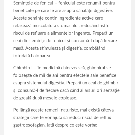
Semințele de fenicul – feniculul este renumit pentru
beneficiile pe care le are asupra sănătății digestive.
Aceste semințe conțin ingrediente active care
relaxează musculatura stomacului, reducând astfel
riscul de refluare a alimentelor ingerate. Prepară un
ceai din semințe de fenicul și consumă-l după fiecare
masă. Acesta stimulează și digestia, combătând
totodată balonarea.
Ghimbirul – în medicină chinezească, ghimbirul se
folosește de mii de ani pentru efectele sale benefice
asupra sistemului digestiv. Prepară un ceai de ghimbir
și consumă-l de fiecare dacă când ai arsuri ori senzație
de greață după mesele copioase.
Pe lângă aceste remedii naturiste, mai există câteva
strategii care te vor ajută să reduci riscul de reflux
gastroesofagian. Iată despre ce este vorba: