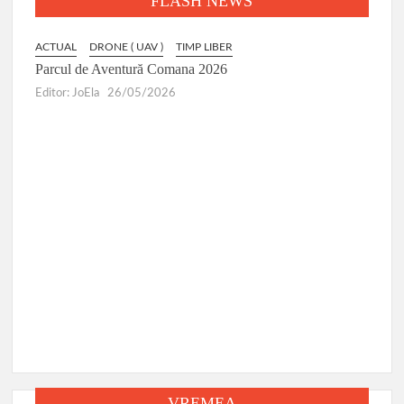
FLASH NEWS
ACTUAL
DRONE ( UAV )
TIMP LIBER
HAI
Parcul de Aventură Comana 2026
Editor: JoEla
26/05/2026
ACTUA
Târgu
Editor:
VREMEA