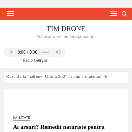
Skip
to
Search
content
TIM DRONE
Publicație online independentă
Radio Giurgiu
Ruse de la înălțime: Orbită 360° în inima orașului! 🛸
Două steaguri, un fluviu: Istorie scrisă pe apă, pe cer și pe
ambele maluri ale Dunării Giurgiu-Ruse, 27 iunie 2026:
Dunărea transformată într-o scenă comună de festival
transfrontalier
SĂNĂTATE
MODERNIZARE DRUM COMUNAL DC 90 MIHAI BRAVU,
JUDETUL GIURGIU 11.06.2026
Ai arsuri? Remedii naturiste pentru