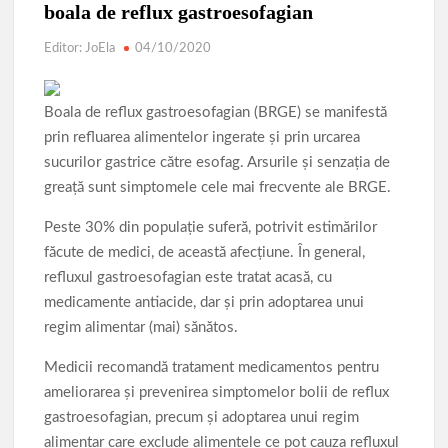
Parcul de Aventură Comana 2026
Târgul Călugăreni
boala de reflux gastroesofagian
Parada Dunării
Centura ocolitoare Giurgiu 25.03.2026
Editor: JoEla
04/10/2020
Lucrările de modernizare a infrastructurii rutiere din municipiu
Boala de reflux gastroesofagian (BRGE) se manifestă
AVERTIZARE: Actualizați de urgență aplicațiile de tip
prin refluarea alimentelor ingerate și prin urcarea
browser bazate pe Chromium
sucurilor gastrice către esofag. Arsurile și senzația de
Povestea calendarului si Castelul de lut 2025
greață sunt simptomele cele mai frecvente ale BRGE.
Peste 30% din populație suferă, potrivit estimărilor
făcute de medici, de această afecțiune. În general,
refluxul gastroesofagian este tratat acasă, cu
medicamente antiacide, dar și prin adoptarea unui
regim alimentar (mai) sănătos.
Medicii recomandă tratament medicamentos pentru
ameliorarea și prevenirea simptomelor bolii de reflux
gastroesofagian, precum și adoptarea unui regim
alimentar care exclude alimentele ce pot cauza refluxul