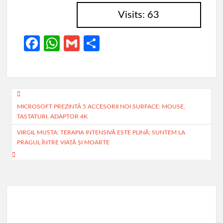
Visits: 63
Fa
W
G
P
ce
h
m
ar
b
at
ail
ta
o
s
je
Navigare
o
A
az
MICROSOFT PREZINTĂ 5 ACCESORII NOI SURFACE: MOUSE,
în
TASTATURI, ADAPTOR 4K
k
p
ă
articole
VIRGIL MUSTA: TERAPIA INTENSIVĂ ESTE PLINĂ; SUNTEM LA
p
PRAGUL ÎNTRE VIAŢĂ ŞI MOARTE