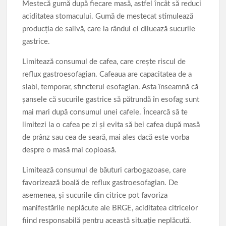
Mestecă gumă după fiecare masă, astfel încât să reduci
aciditatea stomacului. Gumă de mestecat stimulează
producția de salivă, care la rândul ei diluează sucurile
gastrice.
Limitează consumul de cafea, care crește riscul de
reflux gastroesofagian. Cafeaua are capacitatea de a
slabi, temporar, sfincterul esofagian. Asta înseamnă că
șansele că sucurile gastrice să pătrundă în esofag sunt
mai mari după consumul unei cafele. Încearcă să te
limitezi la o cafea pe zi și evita să bei cafea după masă
de prânz sau cea de seară, mai ales dacă este vorba
despre o masă mai copioasă.
Limitează consumul de băuturi carbogazoase, care
favorizează boală de reflux gastroesofagian. De
asemenea, și sucurile din citrice pot favoriza
manifestările neplăcute ale BRGE, aciditatea citricelor
fiind responsabilă pentru această situație neplăcută.