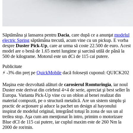
Săptămâna şi lansarea pentru
Dacia
, care după ce a anunţat
modelul
electric Spring
săptămâna trecută, acum vine cu un pickup. E vorba
despre
Duster Pick-Up
, care ar urma să coste 22.500 de euro. Acest
model are o benă de 1.65 metri lungime şi sarcină utilă de până la
500 de kilograme. Motorul este un dCi de 115 cai putere.
Publicitate
⚡ -3% din preț pe
QuickMobile
dacă folosești cuponul: QUICK202
Maşina este dezvoltată alături de
carosierul Romturingia
, iar noul
Duster este derivat din celebrul 4×4 de serie, apreciat şi best seller în
Europa. Varianta Pick-Up vine cu un oblon al benei realizat din
material compozit, pe o structură metalică. Are un sistem simplu şi
practic de acţionare şi aduce la pachet un design al hayonului
inspirat de modelul original, integrând totuşi în zona de sus un al
treilea stop. Aşa cum am menţionat în intro, primim o motorizare
Blue dCI de 115 cai putere, iar cuplul maxim este de 260 Nm la
2000 de rot/min.