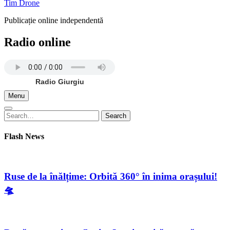
Tim Drone
Publicație online independentă
Radio online
Radio Giurgiu
Menu
Search
Search
for:
Flash News
Ruse de la înălțime: Orbită 360° în inima orașului!
🛸