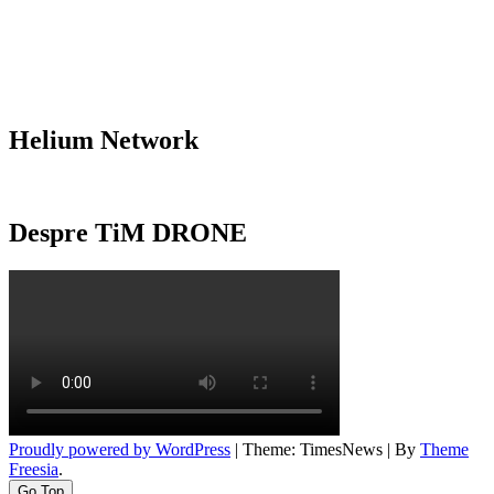
Helium Network
Despre TiM DRONE
Proudly powered by WordPress
|
Theme: TimesNews
|
By
Theme
Freesia
.
Go Top