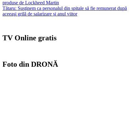
produse de Lockheed Martin
în
Tătaru: Susţinem ca personalul din spitale să fie remunerat după
articole
aceeaşi grilă de salarizare şi anul viitor
TV Online gratis
Foto din DRONĂ