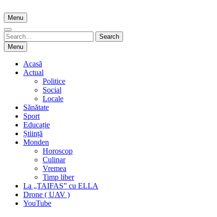
Skip
to
Menu
content
Search
Search
for:
Menu
Acasă
Actual
Politice
Social
Locale
Sănătate
Sport
Educație
Știință
Monden
Horoscop
Culinar
Vremea
Timp liber
La „TAIFAS” cu ELLA
Drone ( UAV )
YouTube