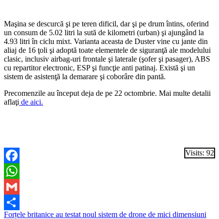
Maşina se descurcă şi pe teren dificil, dar şi pe drum întins, oferind
un consum de 5.02 litri la sută de kilometri (urban) şi ajungând la
4.93 litri în ciclu mixt. Varianta aceasta de Duster vine cu jante din
aliaj de 16 ţoli şi adoptă toate elementele de siguranţă ale modelului
clasic, inclusiv airbag-uri frontale şi laterale (şofer şi pasager), ABS
cu repartitor electronic, ESP şi funcţie anti patinaj. Există şi un
sistem de asistenţă la demarare şi coborâre din pantă.
Precomenzile au început deja de pe 22 octombrie. Mai multe detalii
aflaţi
de aici.
Visits: 92
Facebook
WhatsApp
Gmail
Navigare
Forțele britanice au testat noul sistem de drone de mici dimensiuni
Partajează