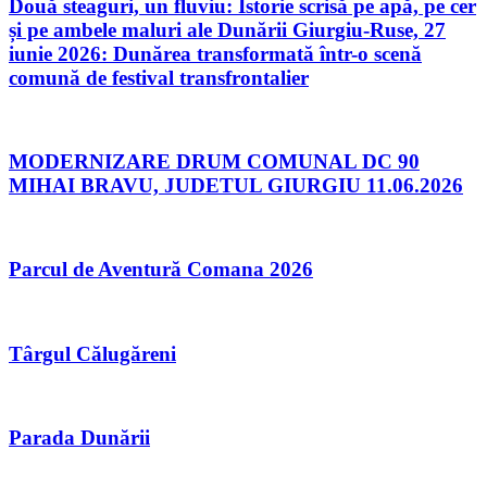
Două steaguri, un fluviu: Istorie scrisă pe apă, pe cer
și pe ambele maluri ale Dunării Giurgiu-Ruse, 27
iunie 2026: Dunărea transformată într-o scenă
comună de festival transfrontalier
MODERNIZARE DRUM COMUNAL DC 90
MIHAI BRAVU, JUDETUL GIURGIU 11.06.2026
Parcul de Aventură Comana 2026
Târgul Călugăreni
Parada Dunării