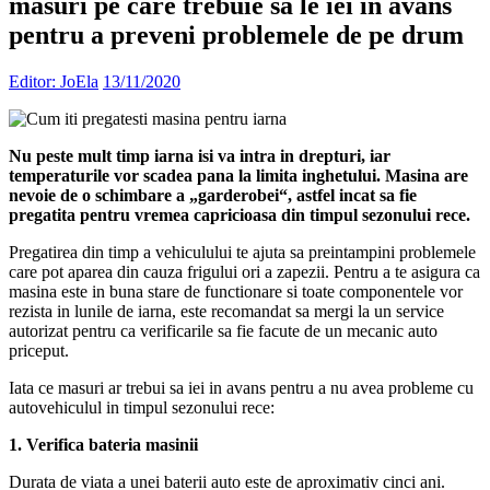
masuri pe care trebuie sa le iei in avans
pentru a preveni problemele de pe drum
Editor: JoEla
13/11/2020
Nu peste mult timp iarna isi va intra in drepturi, iar
temperaturile vor scadea pana la limita inghetului. Masina are
nevoie de o schimbare a „garderobei“, astfel incat sa fie
pregatita pentru vremea capricioasa din timpul sezonului rece.
Pregatirea din timp a vehiculului te ajuta sa preintampini problemele
care pot aparea din cauza frigului ori a zapezii. Pentru a te asigura ca
masina este in buna stare de functionare si toate componentele vor
rezista in lunile de iarna, este recomandat sa mergi la un service
autorizat pentru ca verificarile sa fie facute de un mecanic auto
priceput.
Iata ce masuri ar trebui sa iei in avans pentru a nu avea probleme cu
autovehiculul in timpul sezonului rece:
1. Verifica bateria masinii
Durata de viata a unei baterii auto este de aproximativ cinci ani.