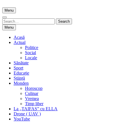
Skip
to
Menu
content
Search
Search
for:
Menu
Acasă
Actual
Politice
Social
Locale
Sănătate
Sport
Educație
Știință
Monden
Horoscop
Culinar
Vremea
Timp liber
La „TAIFAS” cu ELLA
Drone ( UAV )
YouTube