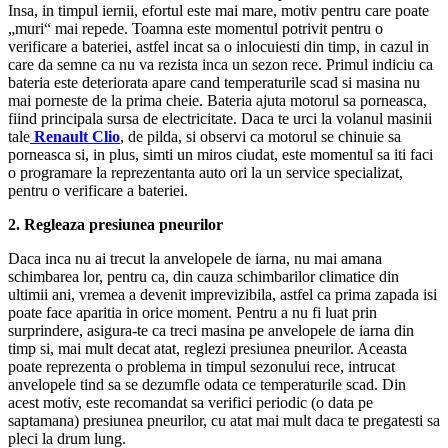
Insa, in timpul iernii, efortul este mai mare, motiv pentru care poate
„muri“ mai repede. Toamna este momentul potrivit pentru o
verificare a bateriei, astfel incat sa o inlocuiesti din timp, in cazul in
care da semne ca nu va rezista inca un sezon rece. Primul indiciu ca
bateria este deteriorata apare cand temperaturile scad si masina nu
mai porneste de la prima cheie. Bateria ajuta motorul sa porneasca,
fiind principala sursa de electricitate. Daca te urci la volanul masinii
tale
Renault Clio
, de pilda, si observi ca motorul se chinuie sa
porneasca si, in plus, simti un miros ciudat, este momentul sa iti faci
o programare la reprezentanta auto ori la un service specializat,
pentru o verificare a bateriei.
2. Regleaza presiunea pneurilor
Daca inca nu ai trecut la anvelopele de iarna, nu mai amana
schimbarea lor, pentru ca, din cauza schimbarilor climatice din
ultimii ani, vremea a devenit imprevizibila, astfel ca prima zapada isi
poate face aparitia in orice moment. Pentru a nu fi luat prin
surprindere, asigura-te ca treci masina pe anvelopele de iarna din
timp si, mai mult decat atat, reglezi presiunea pneurilor. Aceasta
poate reprezenta o problema in timpul sezonului rece, intrucat
anvelopele tind sa se dezumfle odata ce temperaturile scad. Din
acest motiv, este recomandat sa verifici periodic (o data pe
saptamana) presiunea pneurilor, cu atat mai mult daca te pregatesti sa
pleci la drum lung.