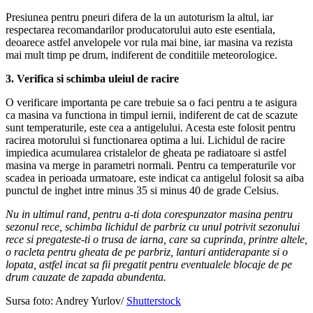
Presiunea pentru pneuri difera de la un autoturism la altul, iar
respectarea recomandarilor producatorului auto este esentiala,
deoarece astfel anvelopele vor rula mai bine, iar masina va rezista
mai mult timp pe drum, indiferent de conditiile meteorologice.
3. Verifica si schimba uleiul de racire
O verificare importanta pe care trebuie sa o faci pentru a te asigura
ca masina va functiona in timpul iernii, indiferent de cat de scazute
sunt temperaturile, este cea a antigelului. Acesta este folosit pentru
racirea motorului si functionarea optima a lui. Lichidul de racire
impiedica acumularea cristalelor de gheata pe radiatoare si astfel
masina va merge in parametri normali. Pentru ca temperaturile vor
scadea in perioada urmatoare, este indicat ca antigelul folosit sa aiba
punctul de inghet intre minus 35 si minus 40 de grade Celsius.
Nu in ultimul rand, pentru a-ti dota corespunzator masina pentru
sezonul rece, schimba lichidul de parbriz cu unul potrivit sezonului
rece si pregateste-ti o trusa de iarna, care sa cuprinda, printre altele,
o racleta pentru gheata de pe parbriz, lanturi antiderapante si o
lopata, astfel incat sa fii pregatit pentru eventualele blocaje de pe
drum cauzate de zapada abundenta.
Sursa foto: Andrey Yurlov/
Shutterstock