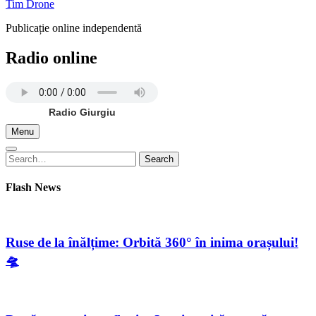
Tim Drone
Publicație online independentă
Radio online
Radio Giurgiu
Menu
Search
Search
for:
Flash News
Ruse de la înălțime: Orbită 360° în inima orașului!
🛸