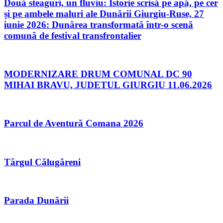
Două steaguri, un fluviu: Istorie scrisă pe apă, pe cer
și pe ambele maluri ale Dunării Giurgiu-Ruse, 27
iunie 2026: Dunărea transformată într-o scenă
comună de festival transfrontalier
MODERNIZARE DRUM COMUNAL DC 90
MIHAI BRAVU, JUDETUL GIURGIU 11.06.2026
Parcul de Aventură Comana 2026
Târgul Călugăreni
Parada Dunării