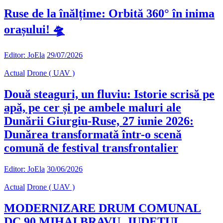
Ruse de la înălțime: Orbită 360° în inima
orașului! 🛸
Editor: JoEla
29/07/2026
Actual
Drone ( UAV )
Două steaguri, un fluviu: Istorie scrisă pe
apă, pe cer și pe ambele maluri ale
Dunării Giurgiu-Ruse, 27 iunie 2026:
Dunărea transformată într-o scenă
comună de festival transfrontalier
Editor: JoEla
30/06/2026
Actual
Drone ( UAV )
MODERNIZARE DRUM COMUNAL
DC 90 MIHAI BRAVU, JUDETUL