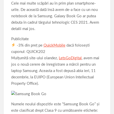
Cele mai multe scăpări au în prim plan smartphone-
urile. De această dată însă avem de-a face cu un nou
notebook de la Samsung. Galaxy Book Go ar putea
debuta în cadrul târgului tehnologic CES 2021. Avem
detalii mai jos.
Publicitate
-3% din preț pe
QuickMobile
dacă folosești
cuponul: QUICK202
Mulțumită site-ului olandez,
LetsGoDigital
, avem mai
jos o nouă cerere de înregistrare a mărcii pentru un
laptop Samsung. Aceasta a fost depusă abia ieri, 11
decembrie, la EUIPO (European Union Intellectual
Property Office).
Numele noului dispozitiv este “Samsung Book Go” și
este clasificat drept Clasa 9 cu următoarele etichete: