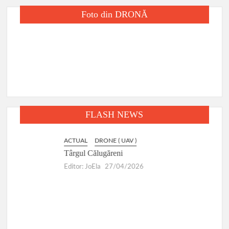
Foto din DRONĂ
FLASH NEWS
ACTUAL
DRONE ( UAV )
DRON
Târgul Călugăreni
Ruse
Editor: JoEla
27/04/2026
Edito