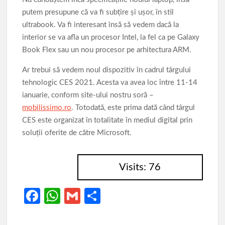
putem presupune că va fi subțire și ușor, în stil
ultrabook. Va fi interesant însă să vedem dacă la
interior se va afla un procesor Intel, la fel ca pe Galaxy
Book Flex sau un nou procesor pe arhitectura ARM.
Ar trebui să vedem noul dispozitiv în cadrul târgului
tehnologic CES 2021. Acesta va avea loc între 11-14
ianuarie, conform site-ului nostru soră –
mobilissimo.ro
. Totodată, este prima dată când târgul
CES este organizat în totalitate în mediul digital prin
soluții oferite de către Microsoft.
Visits: 76
Fa
W
G
P
ce
h
m
ar