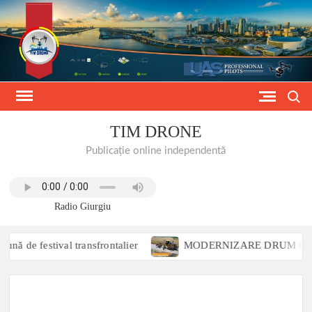
Skip
to
content
Search
TIM DRONE
Publicație online independentă
Radio Giurgiu
de festival transfrontalier
MODERNIZARE DRUM COMUNAL