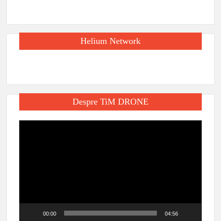
Helium Network
Despre TiM DRONE
Player
video
00:00
04:56