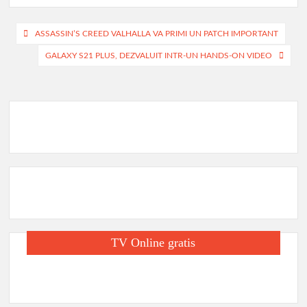
b
at
ail
ta
o
s
je
Navigare
ASSASSIN’S CREED VALHALLA VA PRIMI UN PATCH IMPORTANT
o
A
az
în
GALAXY S21 PLUS, DEZVALUIT INTR-UN HANDS-ON VIDEO
k
p
ă
articole
p
TV Online gratis