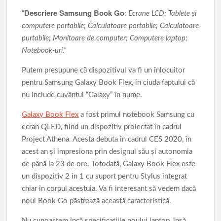
Descriere Samsung Book Go
“
:
Ecrane LCD; Tablete și
computere portabile; Calculatoare portabile; Calculatoare
purtabile; Monitoare de computer; Computere laptop;
Notebook-uri.”
Putem presupune că dispozitivul va fi un înlocuitor
pentru Samsung Galaxy Book Flex, în ciuda faptului că
nu include cuvântul “Galaxy” în nume.
Galaxy Book Flex
a fost primul notebook Samsung cu
ecran QLED, fiind un dispozitiv proiectat în cadrul
Project Athena. Acesta debuta în cadrul CES 2020, în
acest an și impresiona prin designul său și autonomia
de până la 23 de ore. Totodată, Galaxy Book Flex este
un dispozitiv 2 in 1 cu suport pentru Stylus integrat
chiar în corpul acestuia. Va fi interesant să vedem dacă
noul Book Go păstrează această caracteristică.
Nu cunoaștem încă specificațiile noului laptop, însă