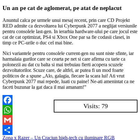
Un an pe cat de aglomerat, pe atat de neplacut
Anuntul calca pe urmele unui mesaj recent, prin care CD Projekt
RED admite ca dezvoltarea lui Cyberpunk 2077 a neglijat versiunile
pentru consolele last-gen. In ierarhia hardware-ului pe care jocul este
cat de cat optimizat, PS4 si Xbox One par sa fie codasii clasei, in
timp ce PC-urile o duc cel mai bine.
Nici variantele pentru consolele current-gen nu sunt niste sfinte, iar
harmalaia gurilor care se cearta pe net si care afirma cu tarie ca
polonezii au dat cu balta si mai trebuiau fierti acopera scuzele
dezvoltatorilor. Scuze care, de altfel, ar putea fi un mod foarte
politicos de a spune „Alo, galagia, fiecare la scara lui! Ati vrut
Cyberpunk 2077 mai repede, luati cu paine! Ne-ati amenintat ca ne
faceti buzunar la gat daca il mai amanam!”
Visits: 79
Facebook
WhatsApp
Gmail
Navigare
Zona x Razer – Un Craciun high-tech cu iluminare RGB
Partajează