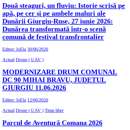
Două steaguri, un fluviu: Istorie scrisă pe
apă, pe cer și pe ambele maluri ale
Dunării Giurgiu-Ruse, 27 iunie 2026:
Dunărea transformată într-o scenă
comună de festival transfrontalier
Editor: JoEla
30/06/2026
Actual
Drone ( UAV )
MODERNIZARE DRUM COMUNAL
DC 90 MIHAI BRAVU, JUDETUL
GIURGIU 11.06.2026
Editor: JoEla
12/06/2026
Actual
Drone ( UAV )
Timp liber
Parcul de Aventură Comana 2026