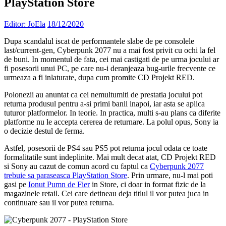
PlayStation Store
Editor: JoEla
18/12/2020
Dupa scandalul iscat de performantele slabe de pe consolele
last/current-gen, Cyberpunk 2077 nu a mai fost privit cu ochi la fel
de buni. In momentul de fata, cei mai castigati de pe urma jocului ar
fi posesorii unui PC, pe care nu-i deranjeaza bug-urile frecvente ce
urmeaza a fi inlaturate, dupa cum promite CD Projekt RED.
Polonezii au anuntat ca cei nemultumiti de prestatia jocului pot
returna produsul pentru a-si primi banii inapoi, iar asta se aplica
tuturor platformelor. In teorie. In practica, multi s-au plans ca diferite
platforme nu le accepta cererea de returnare. La polul opus, Sony ia
o decizie destul de ferma.
Astfel, posesorii de PS4 sau PS5 pot returna jocul odata ce toate
formalitatile sunt indeplinite. Mai mult decat atat, CD Projekt RED
si Sony au cazut de comun acord cu faptul ca
Cyberpunk 2077
trebuie sa paraseasca PlayStation Store
. Prin urmare, nu-l mai poti
gasi pe
Ionut Pumn de Fier
in Store, ci doar in format fizic de la
magazinele retail. Cei care detineau deja titlul il vor putea juca in
continuare sau il vor putea returna.