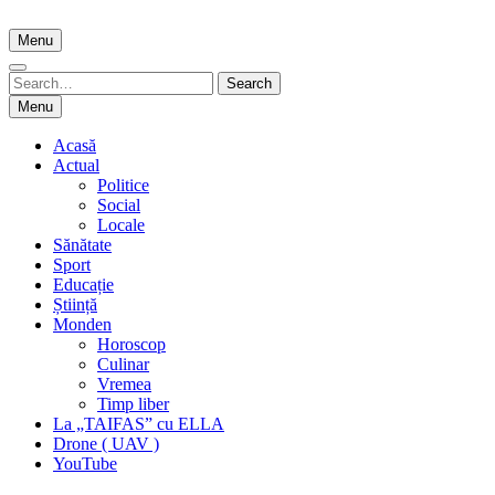
Skip
to
Menu
content
Search
Search
for:
Menu
Acasă
Actual
Politice
Social
Locale
Sănătate
Sport
Educație
Știință
Monden
Horoscop
Culinar
Vremea
Timp liber
La „TAIFAS” cu ELLA
Drone ( UAV )
YouTube