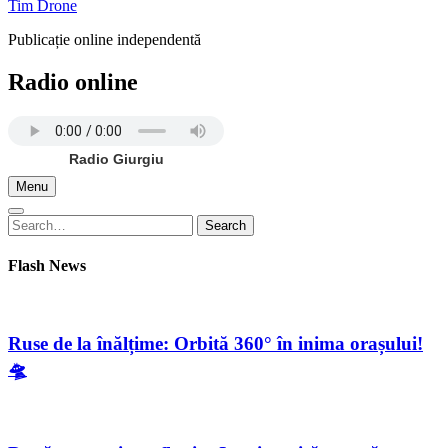
Tim Drone
Publicație online independentă
Radio online
Radio Giurgiu
Menu
Search
Search
for:
Flash News
Ruse de la înălțime: Orbită 360° în inima orașului!
🛸