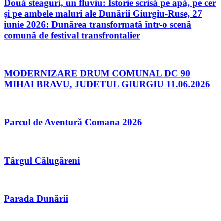
Două steaguri, un fluviu: Istorie scrisă pe apă, pe cer
și pe ambele maluri ale Dunării Giurgiu-Ruse, 27
iunie 2026: Dunărea transformată într-o scenă
comună de festival transfrontalier
MODERNIZARE DRUM COMUNAL DC 90
MIHAI BRAVU, JUDETUL GIURGIU 11.06.2026
Parcul de Aventură Comana 2026
Târgul Călugăreni
Parada Dunării