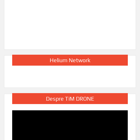
Helium Network
Despre TiM DRONE
Player
video