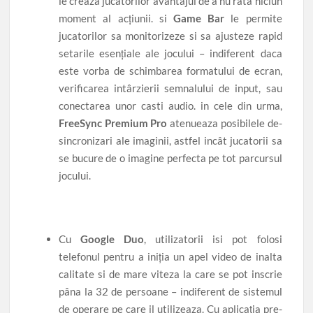
le creaza jucatorilor avantajul de a nu rata niciun
moment al acțiunii. si
Game Bar
le permite
jucatorilor sa monitorizeze si sa ajusteze rapid
setarile esențiale ale jocului – indiferent daca
este vorba de schimbarea formatului de ecran,
verificarea intârzierii semnalului de input, sau
conectarea unor casti audio. in cele din urma,
FreeSync Premium Pro
atenueaza posibilele de-
sincronizari ale imaginii, astfel incât jucatorii sa
se bucure de o imagine perfecta pe tot parcursul
jocului.
Cu
Google Duo
, utilizatorii isi pot folosi
telefonul pentru a iniția un apel video de inalta
calitate si de mare viteza la care se pot inscrie
pâna la 32 de persoane – indiferent de sistemul
de operare pe care il utilizeaza. Cu aplicația pre-