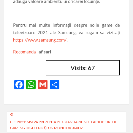
adauga valoare ambientului oricarei locuințe.
Pentru mai multe informații despre noile game de
televizoare 2021 ale Samsung, va rugam sa vizitați
https://www.samsung.com/
.
Recomanda
afisari
Visits: 67
F
W
G
P
ac
h
m
ar
e
at
ail
ta
b
s
je
Navigare
o
A
az
CES 2021: MSI VA PREZENTA PE 13 IANUARIE NOI LAPTOP-URI DE
în
GAMING HIGH-END ȘI UN MONITOR 360HZ
o
p
ă