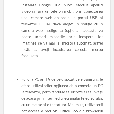
instalata Google Duo, puteți efectua apeluri
video si fara un telefon mobil, prin conectarea
unei camere web opționale, la portul USB al
televizorului. Iar daca alegeți o soluție cu o
camera web inteligenta (opțional), aceasta va
poate urmari miscarile prin incapere, iar
imaginea se va mari si micsora automat, astfel
incât sa aveți incadrarea corecta, mereu
focalizata.
Funcția
PC on TV
de pe dispozitivele Samsung le
ofera utilizatorilor opțiunea de a conecta un PC
la televizor, permițându-le sa lucreze si sa invețe
de acasa prin intermediul ecranului televizorului,
cu un mouse si o tastatura. Mai mult, utilizatorii
pot accesa
direct MS Office 365
din browserul