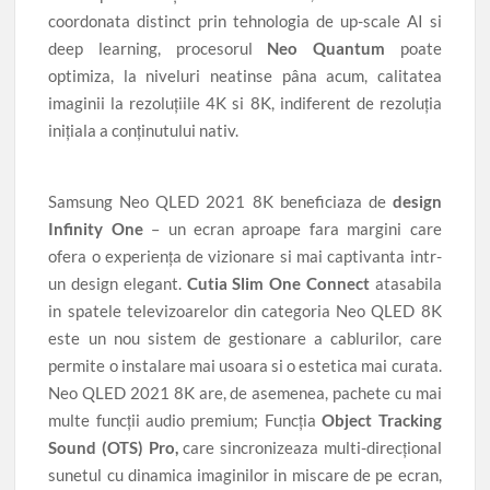
coordonata distinct prin tehnologia de up-scale AI si
deep learning, procesorul
Neo Quantum
poate
optimiza, la niveluri neatinse pâna acum, calitatea
imaginii la rezoluțiile 4K si 8K, indiferent de rezoluția
inițiala a conținutului nativ.
Samsung Neo QLED 2021 8K beneficiaza de
design
Infinity One
– un ecran aproape fara margini care
ofera o experiența de vizionare si mai captivanta intr-
un design elegant.
Cutia
Slim One Connect
atasabila
in spatele televizoarelor din categoria Neo QLED 8K
este un nou sistem de gestionare a cablurilor, care
permite o instalare mai usoara si o estetica mai curata.
Neo QLED 2021 8K are, de asemenea, pachete cu mai
multe funcții audio premium; Funcția
Object Tracking
Sound (OTS) Pro,
care sincronizeaza multi-direcțional
sunetul cu dinamica imaginilor in miscare de pe ecran,