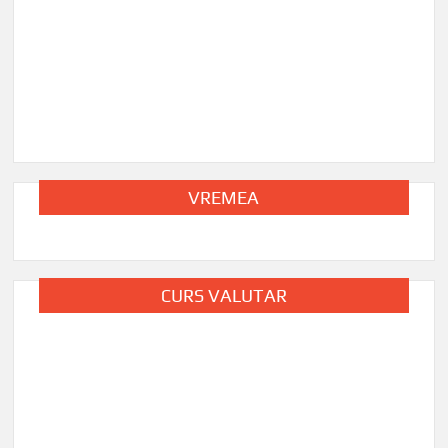
DRONE 
Ruse 
🛸
Editor
VREMEA
CURS VALUTAR