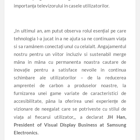
importanța televizorului in casele utilizatorilor.
„I
n ultimul an, am putut observa rolul esențial pe care
tehnologia l-a jucat in a ne ajuta sa ne continuam viața
si sa ramânem conectați unul cu celalalt. Angajamentul
nostru pentru un viitor incluziv si sustenabil merge
mâna in mâna cu permanenta noastra cautare de
inovație pentru a satisface nevoile in continua
schimbare ale utilizatorilor – de la reducerea
amprentei de carbon a produselor noastre, la
furnizarea unei game variate de caracteristici de
accesibilitate, pâna la oferirea unei experiențe de
vizionare de neegalat care se potriveste cu stilul de
„,
viața al fiecarui utilizator
a declarat
JH Han,
President of Visual Display Business at Samsung
Electronics.