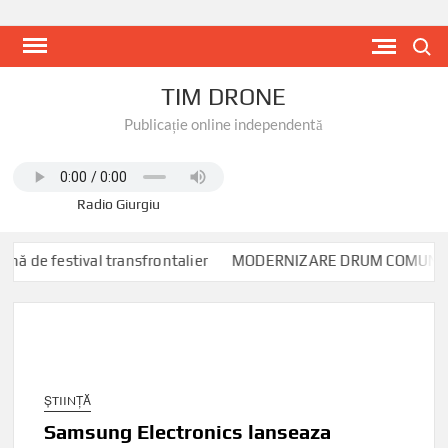
Skip
to
Search
content
TIM DRONE
Publicație online independentă
Radio Giurgiu
tival transfrontalier
MODERNIZARE DRUM COMUNAL DC 90 MIH
ȘTIINȚĂ
Samsung Electronics lanseaza