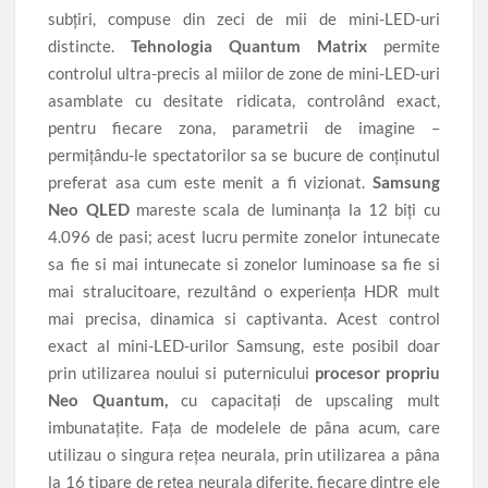
subțiri, compuse din zeci de mii de mini-LED-uri
distincte.
Tehnologia Quantum Matrix
permite
controlul ultra-precis al miilor de zone de mini-LED-uri
asamblate cu desitate ridicata, controlând exact,
pentru fiecare zona, parametrii de imagine –
permițându-le spectatorilor sa se bucure de conținutul
preferat asa cum este menit a fi vizionat.
Samsung
Neo QLED
mareste scala de luminanța la 12 biți cu
4.096 de pasi; acest lucru permite zonelor intunecate
sa fie si mai intunecate si zonelor luminoase sa fie si
mai stralucitoare, rezultând o experiența HDR mult
mai precisa, dinamica si captivanta. Acest control
exact al mini-LED-urilor Samsung, este posibil doar
prin utilizarea noului si puternicului
procesor propriu
Neo Quantum,
cu capacitați de upscaling mult
imbunatațite. Fața de modelele de pâna acum, care
utilizau o singura rețea neurala, prin utilizarea a pâna
la 16 tipare de rețea neurala diferite, fiecare dintre ele