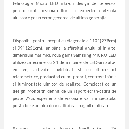
tehnologia Micro LED intr-un design de televizor
pentru uzul consumatorilor – o experiența vizuala
uluitoare pe un ecran generos, de ultima generație.
D
isponibil pentru inceput cu diagonalele
110”
(279cm)
si
99”
(251cm),
iar pâna la sfârsitul anului si in alte
dimensiuni mai mici, noua gama
Samsung MICRO LED
utilizeaza ecrane cu 24 de milioane de LED-uri auto-
emisive, activate invididual si cu dimensiuni
micrometrice, producând culori proprii, contrast infinit
si luminozitate uimitor de realiste. Completat de un
design Monolith
definit de un raport ecran-cadru de
peste 99%, experiența de vizionare va fi impecabila,
putându-se admira doar calitatea imaginii uluitoare.
Samsung si-a adaptat inovator funcțiile Smart TV