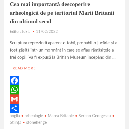
Parcul de Aventură Comana 2026
Târgul Călugăreni
Cea mai importantă descoperire
Parada Dunării
Centura ocolitoare Giurgiu 25.03.2026
arheologică de pe teritoriul Marii Britanii
din ultimul secol
Lucrările de modernizare a infrastructurii rutiere din municipiu
Editor: JoEla
11/02/2022
AVERTIZARE: Actualizați de urgență aplicațiile de tip
Sculptura reprezintă aparent o tobă, probabil o jucărie și a
browser bazate pe Chromium
fost găsită într-un mormânt în care se aflau rămășițele a
Povestea calendarului si Castelul de lut 2025
trei copii. Va fi expusă la British Museum începând din …
READ MORE
F
a
W
c
h
G
anglia
arheologie
Marea Britanie
Serban Georgescu
e
a
m
P
Ştiinţă
stonehenge
b
t
a
a