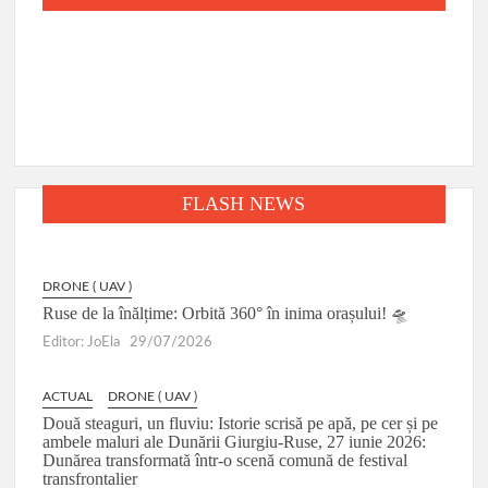
FLASH NEWS
DRONE ( UAV )
Ruse de la înălțime: Orbită 360° în inima orașului! 🛸
Editor: JoEla
29/07/2026
ACTUAL
DRONE ( UAV )
Două steaguri, un fluviu: Istorie scrisă pe apă, pe cer și pe
ambele maluri ale Dunării Giurgiu-Ruse, 27 iunie 2026:
Dunărea transformată într-o scenă comună de festival
transfrontalier