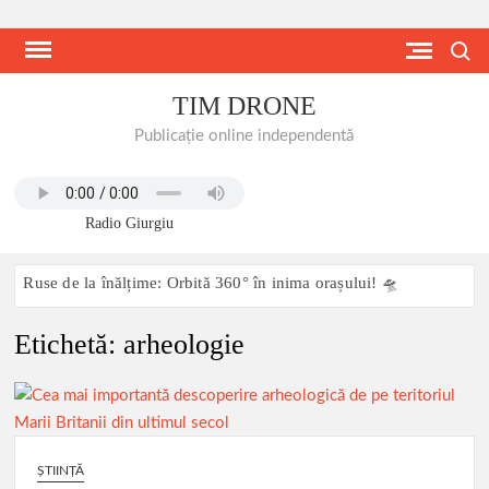
Skip
to
Search
content
TIM DRONE
Publicație online independentă
Radio Giurgiu
Ruse de la înălțime: Orbită 360° în inima orașului! 🛸
Etichetă:
Două steaguri, un fluviu: Istorie scrisă pe apă, pe cer și pe
arheologie
ambele maluri ale Dunării Giurgiu-Ruse, 27 iunie 2026:
Dunărea transformată într-o scenă comună de festival
transfrontalier
MODERNIZARE DRUM COMUNAL DC 90 MIHAI BRAVU,
JUDETUL GIURGIU 11.06.2026
ȘTIINȚĂ