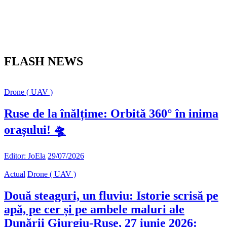
FLASH NEWS
Drone ( UAV )
Ruse de la înălțime: Orbită 360° în inima
orașului! 🛸
Editor: JoEla
29/07/2026
Actual
Drone ( UAV )
Două steaguri, un fluviu: Istorie scrisă pe
apă, pe cer și pe ambele maluri ale
Dunării Giurgiu-Ruse, 27 iunie 2026: