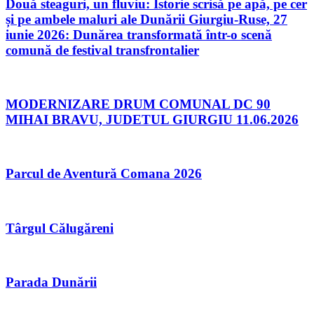
Două steaguri, un fluviu: Istorie scrisă pe apă, pe cer
și pe ambele maluri ale Dunării Giurgiu-Ruse, 27
iunie 2026: Dunărea transformată într-o scenă
comună de festival transfrontalier
MODERNIZARE DRUM COMUNAL DC 90
MIHAI BRAVU, JUDETUL GIURGIU 11.06.2026
Parcul de Aventură Comana 2026
Târgul Călugăreni
Parada Dunării