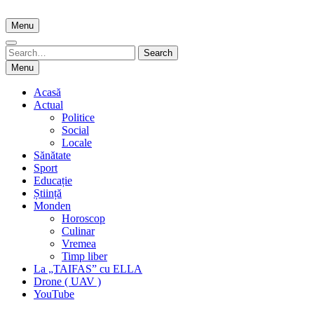
Skip
to
Menu
content
Search
Search
for:
Menu
Acasă
Actual
Politice
Social
Locale
Sănătate
Sport
Educație
Știință
Monden
Horoscop
Culinar
Vremea
Timp liber
La „TAIFAS” cu ELLA
Drone ( UAV )
YouTube