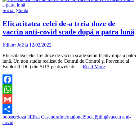
Social
Știință
Eficacitatea celei de-a treia doze de
vaccin anti-covid scade după a patra lună
Editor: JoEla
12/02/2022
Eficacitatea celor trei doze de vaccin scade semnificativ după a patra
lună. Un nou studiu realizat de Centrul de Control şi Prevenire al
Bolilor (CDC) din SUA pe dozele de …
Read More
Facebook
WhatsApp
Gmail
booster
doza 3
Eliza Casandra
Internaţional
Social
Ştiinţă
vaccin anti-
Partajează
covid