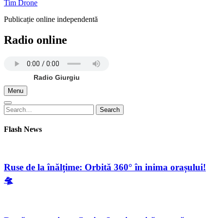
Tim Drone
Publicație online independentă
Radio online
Radio Giurgiu
Menu
Search
Search
for:
Flash News
Ruse de la înălțime: Orbită 360° în inima orașului!
🛸