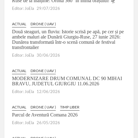
Ruse de la înălțime: Orbită 360° în inima orașului! 🛸
Editor: JoEla
29/07/2026
ACTUAL
DRONE ( UAV )
Două steaguri, un fluviu: Istorie scrisă pe apă, pe cer și pe
ambele maluri ale Dunării Giurgiu-Ruse, 27 iunie 2026:
Dunărea transformată într-o scenă comună de festival
transfrontalier
Editor: JoEla
30/06/2026
ACTUAL
DRONE ( UAV )
MODERNIZARE DRUM COMUNAL DC 90 MIHAI
BRAVU, JUDETUL GIURGIU 11.06.2026
Editor: JoEla
12/06/2026
ACTUAL
DRONE ( UAV )
TIMP LIBER
Parcul de Aventură Comana 2026
Editor: JoEla
26/05/2026