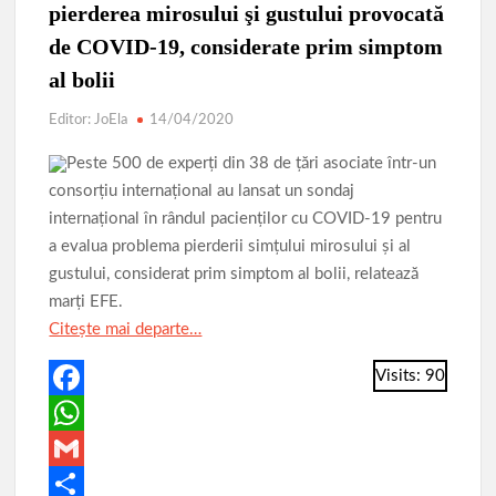
Parcul de Aventură Comana 2026
pierderea mirosului şi gustului provocată
Târgul Călugăreni
Parada Dunării
Centura ocolitoare Giurgiu 25.03.2026
de COVID-19, considerate prim simptom
al bolii
Lucrările de modernizare a infrastructurii rutiere din municipiu
Editor: JoEla
14/04/2020
AVERTIZARE: Actualizați de urgență aplicațiile de tip
Peste 500 de experţi din 38 de ţări asociate într-un
browser bazate pe Chromium
consorţiu internaţional au lansat un sondaj
Povestea calendarului si Castelul de lut 2025
internaţional în rândul pacienţilor cu COVID-19 pentru
a evalua problema pierderii simţului mirosului şi al
gustului, considerat prim simptom al bolii, relatează
marţi EFE.
Citește mai departe…
Visits: 90
F
a
W
c
h
G