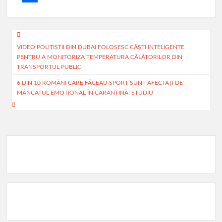
e
a
m
P
b
t
a
a
Navigare
o
s
i
r
VIDEO POLIȚIȘTII DIN DUBAI FOLOSESC CĂȘTI INTELIGENTE
în
PENTRU A MONITORIZA TEMPERATURA CĂLĂTORILOR DIN
o
A
l
t
articole
TRANSPORTUL PUBLIC
k
p
a
6 DIN 10 ROMÂNI CARE FĂCEAU SPORT SUNT AFECTAȚI DE
p
j
MÂNCATUL EMOTIONAL ÎN CARANTINĂ! STUDIU
e
a
z
ă