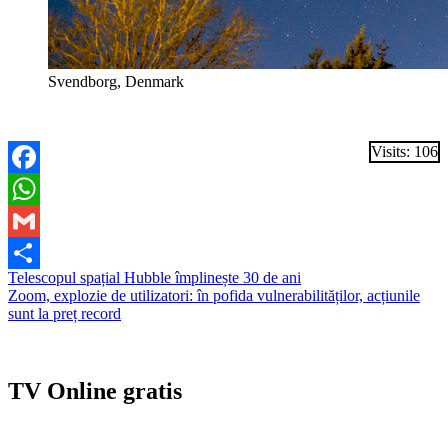
Svendborg, Denmark
Visits: 106
Facebook
WhatsApp
Gmail
Navigare
Telescopul spațial Hubble împlinește 30 de ani
Partajează
Zoom, explozie de utilizatori: în pofida vulnerabilităților, acțiunile
în
sunt la preț record
articole
TV Online gratis