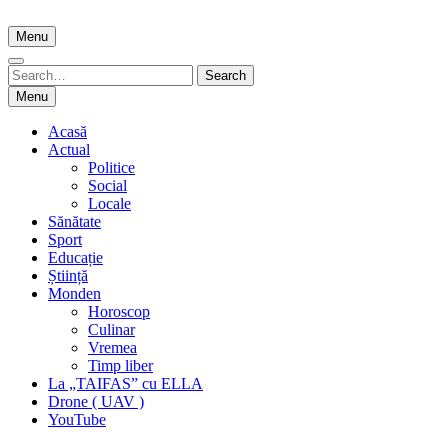
Skip
to
Menu
content
Search
Search
for:
Menu
Acasă
Actual
Politice
Social
Locale
Sănătate
Sport
Educație
Știință
Monden
Horoscop
Culinar
Vremea
Timp liber
La „TAIFAS” cu ELLA
Drone ( UAV )
YouTube