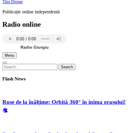
Tim Drone
Publicație online independentă
Radio online
Radio Giurgiu
Menu
Search
Search
for:
Flash News
Ruse de la înălțime: Orbită 360° în inima orașului!
🛸