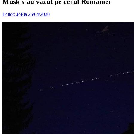
Musk s-au văzut pe cerul României
Editor: JoEla
26/04/2020