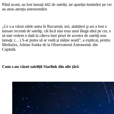
Până acum, au fost lansați 442 de sateliți, iar apariția luminilor pe cer
au atras atenția astronomilor.
„Ce s-a văzut zilele astea în Bucureşti, ieri, alaltăieri şi azi a fost o
lansare recentă de sateliţi, cât încă mai erau unul lângă altul pe cer, o
să mai vedem o dată la câteva luni şiruri de acestea de sateliţi nou
lansaţi. (…) S-ar putea să se vadă şi mâine seară”, a explicat, pentru
Mediafax, Adrian Sonka de la Observatorul Astronomic din
Capitală.
Cum s-au văzut sateliții Starlink din alte țări: