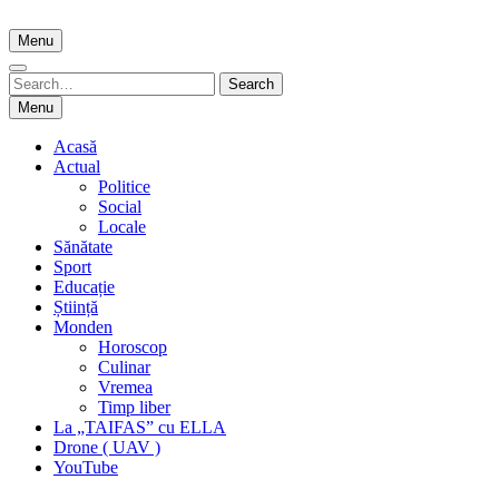
Skip
to
Menu
content
Search
Search
for:
Menu
Acasă
Actual
Politice
Social
Locale
Sănătate
Sport
Educație
Știință
Monden
Horoscop
Culinar
Vremea
Timp liber
La „TAIFAS” cu ELLA
Drone ( UAV )
YouTube