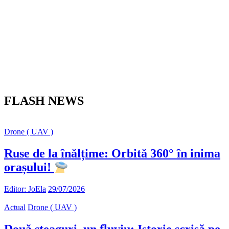
FLASH NEWS
Drone ( UAV )
Ruse de la înălțime: Orbită 360° în inima
orașului!
Editor: JoEla
29/07/2026
Actual
Drone ( UAV )