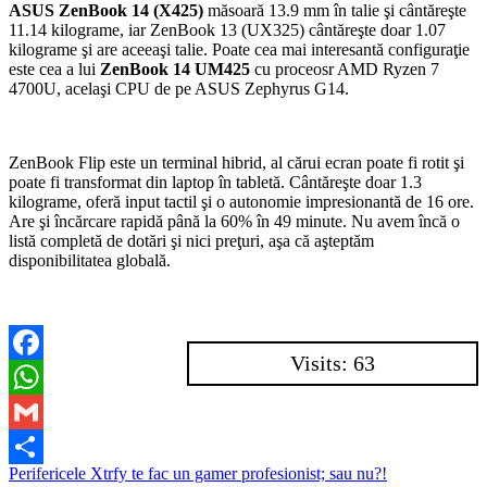
ASUS ZenBook 14 (X425)
măsoară 13.9 mm în talie şi cântăreşte
11.14 kilograme, iar ZenBook 13 (UX325) cântăreşte doar 1.07
kilograme şi are aceeaşi talie. Poate cea mai interesantă configuraţie
este cea a lui
ZenBook 14 UM425
cu proceosr AMD Ryzen 7
4700U, acelaşi CPU de pe ASUS Zephyrus G14.
ZenBook Flip este un terminal hibrid, al cărui ecran poate fi rotit şi
poate fi transformat din laptop în tabletă. Cântăreşte doar 1.3
kilograme, oferă input tactil şi o autonomie impresionantă de 16 ore.
Are şi încărcare rapidă până la 60% în 49 minute. Nu avem încă o
listă completă de dotări şi nici preţuri, aşa că aşteptăm
disponibilitatea globală.
Visits: 63
Facebook
WhatsApp
Gmail
Navigare
Perifericele Xtrfy te fac un gamer profesionist; sau nu?!
Partajează