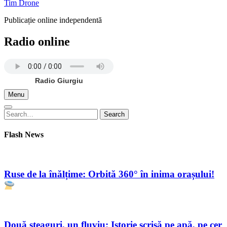
Tim Drone
Publicație online independentă
Radio online
Radio Giurgiu
Menu
Search
Search
for:
Flash News
Ruse de la înălțime: Orbită 360° în inima orașului!
Două steaguri, un fluviu: Istorie scrisă pe apă, pe cer