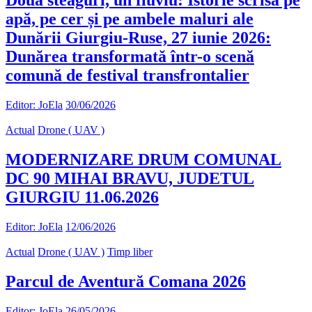
Două steaguri, un fluviu: Istorie scrisă pe
apă, pe cer și pe ambele maluri ale
Dunării Giurgiu-Ruse, 27 iunie 2026:
Dunărea transformată într-o scenă
comună de festival transfrontalier
Editor: JoEla
30/06/2026
Actual
Drone ( UAV )
MODERNIZARE DRUM COMUNAL
DC 90 MIHAI BRAVU, JUDETUL
GIURGIU 11.06.2026
Editor: JoEla
12/06/2026
Actual
Drone ( UAV )
Timp liber
Parcul de Aventură Comana 2026
Editor: JoEla
26/05/2026