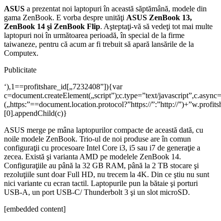
ASUS
a prezentat noi laptopuri în această săptămână, modele din
gama ZenBook. E vorba despre unităţi
ASUS ZenBook 13,
ZenBook 14 şi ZenBook Flip
. Aşteptaţi-vă să vedeţi tot mai multe
laptopuri noi în următoarea perioadă, în special de la firme
taiwaneze, pentru că acum ar fi trebuit să apară lansările de la
Computex.
Publicitate
‘),1==profitshare_id[„7232408”]){var
c=document.createElement(„script”);c.type=”text/javascript”,c.async=
(„https:”==document.location.protocol?”https://”:”http://”)+”w.pro
[0].appendChild(c)}
ASUS merge pe mâna laptopurilor compacte de această dată, cu
noile modele ZenBook. Trio-ul de noi produse are în comun
configuraţii cu procesoare Intel Core i3, i5 sau i7 de generaţie a
zecea. Există şi varianta AMD pe modelele ZenBook 14.
Configuraţiile au până la 32 GB RAM, până la 2 TB stocare şi
rezoluţiile sunt doar Full HD, nu trecem la 4K. Din ce ştiu nu sunt
nici variante cu ecran tactil. Laptopurile pun la bătaie şi porturi
USB-A, un port USB-C/ Thunderbolt 3 şi un slot microSD.
[embedded content]