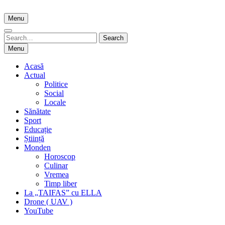
Skip
to
Menu
content
Search
Search
for:
Menu
Acasă
Actual
Politice
Social
Locale
Sănătate
Sport
Educație
Știință
Monden
Horoscop
Culinar
Vremea
Timp liber
La „TAIFAS” cu ELLA
Drone ( UAV )
YouTube