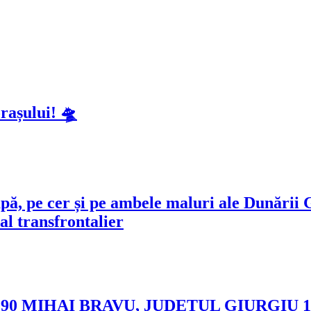
rașului! 🛸
 apă, pe cer și pe ambele maluri ale Dunări
al transfrontalier
MIHAI BRAVU, JUDETUL GIURGIU 11.