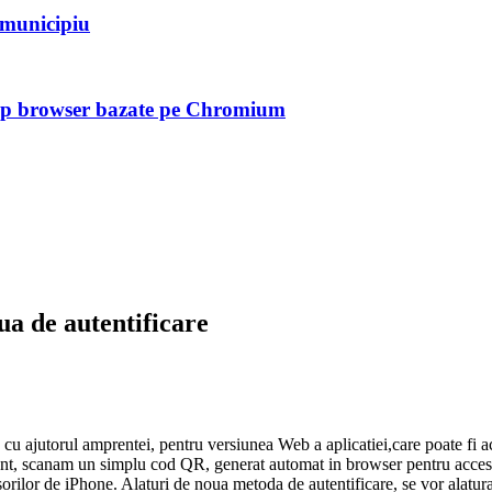
n municipiu
tip browser bazate pe Chromium
a de autentificare
cu ajutorul amprentei, pentru versiunea Web a aplicatiei,care poate fi ac
prezent, scanam un simplu cod QR, generat automat in browser pentru acce
rilor de iPhone. Alaturi de noua metoda de autentificare, se vor alatura