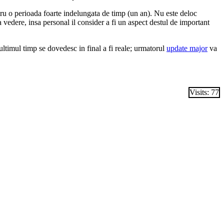
tru o perioada foarte indelungata de timp (un an). Nu este deloc
a vedere, insa personal il consider a fi un aspect destul de important
ultimul timp se dovedesc in final a fi reale; urmatorul
update major
va
Visits: 77