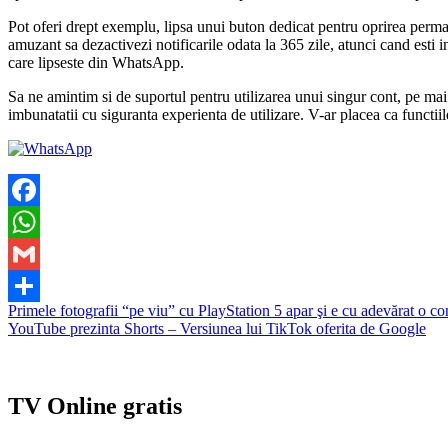
Pot oferi drept exemplu, lipsa unui buton dedicat pentru oprirea perman
amuzant sa dezactivezi notificarile odata la 365 zile, atunci cand esti 
care lipseste din WhatsApp.
Sa ne amintim si de suportul pentru utilizarea unui singur cont, pe mai 
imbunatatii cu siguranta experienta de utilizare. V-ar placea ca functiil
Facebook
WhatsApp
Gmail
Navigare
Primele fotografii “pe viu” cu PlayStation 5 apar şi e cu adevărat o c
Partajează
YouTube prezinta Shorts – Versiunea lui TikTok oferita de Google
în
articole
TV Online gratis