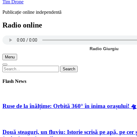
Tim Drone
Publicație online independentă
Radio online
Radio Giurgiu
Menu
Search
Search
for:
Flash News
Ruse de la înălțime: Orbită 360° în inima orașului! 🛸
Două steaguri, un fluviu: Istorie scrisă pe apă, pe c