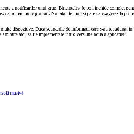
enta a notificarilor unui grup. Bineinteles, le poti inchide complet pen
inscris in mai multe grupuri. Nu- atat de mult si pare ca exagerez la prim
multe dispozitive. Daca scurgerile de informatii care s-au tot adunat in 
e amintite aici, sa fie implementate intr-o versiune noua a aplicatiei?
onsolă masivă