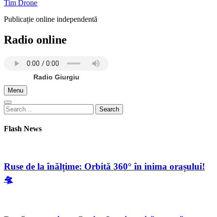
Tim Drone
Publicație online independentă
Radio online
Radio Giurgiu
Menu
Search
Search
for:
Flash News
Ruse de la înălțime: Orbită 360° în inima orașului!
🛸