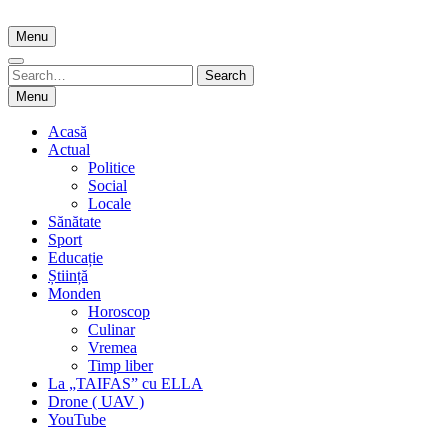
Skip
to
Menu
content
Search
Search
for:
Menu
Acasă
Actual
Politice
Social
Locale
Sănătate
Sport
Educație
Știință
Monden
Horoscop
Culinar
Vremea
Timp liber
La „TAIFAS” cu ELLA
Drone ( UAV )
YouTube