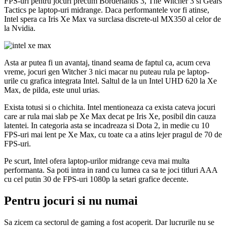
FPS-uri pentru jocuri precum Borderlands 3, The Witcher 3 si Gears
Tactics pe laptop-uri midrange. Daca performantele vor fi atinse,
Intel spera ca Iris Xe Max va surclasa discrete-ul MX350 al celor de
la Nvidia.
Asta ar putea fi un avantaj, tinand seama de faptul ca, acum ceva
vreme, jocuri gen Witcher 3 nici macar nu puteau rula pe laptop-
urile cu grafica integrata Intel. Saltul de la un Intel UHD 620 la Xe
Max, de pilda, este unul urias.
Exista totusi si o chichita. Intel mentioneaza ca exista cateva jocuri
care ar rula mai slab pe Xe Max decat pe Iris Xe, posibil din cauza
latentei. In categoria asta se incadreaza si Dota 2, in medie cu 10
FPS-uri mai lent pe Xe Max, cu toate ca a atins lejer pragul de 70 de
FPS-uri.
Pe scurt, Intel ofera laptop-urilor midrange ceva mai multa
performanta. Sa poti intra in rand cu lumea ca sa te joci titluri AAA
cu cel putin 30 de FPS-uri 1080p la setari grafice decente.
Pentru jocuri si nu numai
Sa zicem ca sectorul de gaming a fost acoperit. Dar lucrurile nu se