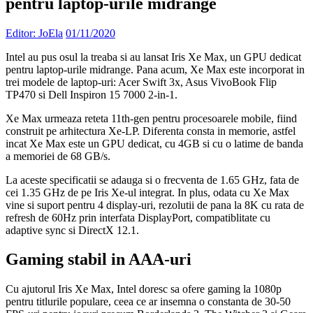
pentru laptop-urile midrange
Editor: JoEla
01/11/2020
Intel au pus osul la treaba si au lansat Iris Xe Max, un GPU dedicat
pentru laptop-urile midrange. Pana acum, Xe Max este incorporat in
trei modele de laptop-uri: Acer Swift 3x, Asus VivoBook Flip
TP470 si Dell Inspiron 15 7000 2-in-1.
Xe Max urmeaza reteta 11th-gen pentru procesoarele mobile, fiind
construit pe arhitectura Xe-LP. Diferenta consta in memorie, astfel
incat Xe Max este un GPU dedicat, cu 4GB si cu o latime de banda
a memoriei de 68 GB/s.
La aceste specificatii se adauga si o frecventa de 1.65 GHz, fata de
cei 1.35 GHz de pe Iris Xe-ul integrat. In plus, odata cu Xe Max
vine si suport pentru 4 display-uri, rezolutii de pana la 8K cu rata de
refresh de 60Hz prin interfata DisplayPort, compatiblitate cu
adaptive sync si DirectX 12.1.
Gaming stabil in AAA-uri
Cu ajutorul Iris Xe Max, Intel doresc sa ofere gaming la 1080p
pentru titlurile populare, ceea ce ar insemna o constanta de 30-50