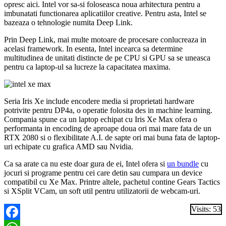
opresc aici. Intel vor sa-si foloseasca noua arhitectura pentru a
imbunatati functionarea aplicatiilor creative. Pentru asta, Intel se
bazeaza o tehnologie numita Deep Link.
Prin Deep Link, mai multe motoare de procesare conlucreaza in
acelasi framework. In esenta, Intel incearca sa determine
multitudinea de unitati distincte de pe CPU si GPU sa se uneasca
pentru ca laptop-ul sa lucreze la capacitatea maxima.
Seria Iris Xe include encodere media si proprietati hardware
potrivite pentru DP4a, o operatie folosita des in machine learning.
Compania spune ca un laptop echipat cu Iris Xe Max ofera o
performanta in encoding de aproape doua ori mai mare fata de un
RTX 2080 si o flexibilitate A.I. de sapte ori mai buna fata de laptop-
uri echipate cu grafica AMD sau Nvidia.
Ca sa arate ca nu este doar gura de ei, Intel ofera si
un bundle
cu
jocuri si programe pentru cei care detin sau cumpara un device
compatibil cu Xe Max. Printre altele, pachetul contine Gears Tactics
si XSplit VCam, un soft util pentru utilizatorii de webcam-uri.
Visits: 53