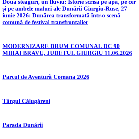
Două steaguri, un fluviu: Istorie scrisă pe apă, pe cer
și pe ambele maluri ale Dunării Giurgiu-Ruse, 27
iunie 2026: Dunărea transformată într-o scenă
comună de festival transfrontalier
MODERNIZARE DRUM COMUNAL DC 90
MIHAI BRAVU, JUDETUL GIURGIU 11.06.2026
Parcul de Aventură Comana 2026
Târgul Călugăreni
Parada Dunării