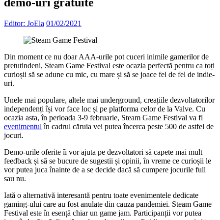
demo-uri gratuite
Editor: JoEla
01/02/2021
Din moment ce nu doar AAA-urile pot cuceri inimile gamerilor de
pretutindeni, Steam Game Festival este ocazia perfectă pentru ca toți
curioșii să se adune cu mic, cu mare și să se joace fel de fel de indie-
uri.
Unele mai populare, altele mai underground, creațiile dezvoltatorilor
independenți își vor face loc și pe platforma celor de la Valve. Cu
ocazia asta, în perioada 3-9 februarie, Steam Game Festival va fi
evenimentul
în cadrul căruia vei putea încerca peste 500 de astfel de
jocuri.
Demo-urile oferite îi vor ajuta pe dezvoltatori să capete mai mult
feedback și să se bucure de sugestii și opinii, în vreme ce curioșii le
vor putea juca înainte de a se decide dacă să cumpere jocurile full
sau nu.
Iată o alternativă interesantă pentru toate evenimentele dedicate
gaming-ului care au fost anulate din cauza pandemiei. Steam Game
Festival este în esență chiar un game jam. Participanții vor putea