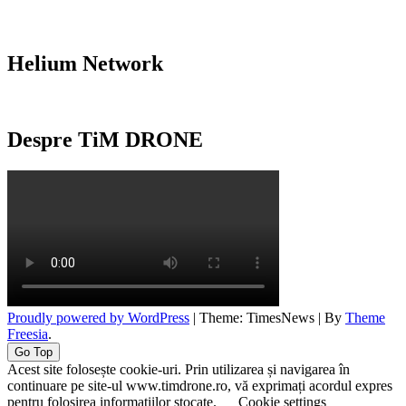
Helium Network
Despre TiM DRONE
Proudly powered by WordPress
|
Theme: TimesNews
|
By
Theme
Freesia
.
Go Top
Acest site folosește cookie-uri. Prin utilizarea și navigarea în
continuare pe site-ul www.timdrone.ro, vă exprimați acordul expres
pentru folosirea informațiilor stocate.
Cookie settings