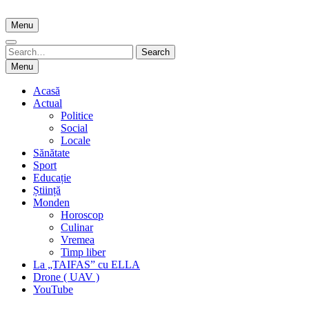
Skip
to
Menu
content
Search
Search
for:
Menu
Acasă
Actual
Politice
Social
Locale
Sănătate
Sport
Educație
Știință
Monden
Horoscop
Culinar
Vremea
Timp liber
La „TAIFAS” cu ELLA
Drone ( UAV )
YouTube