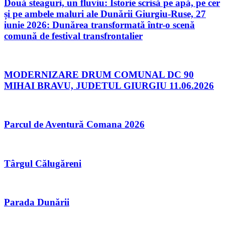
Două steaguri, un fluviu: Istorie scrisă pe apă, pe cer
și pe ambele maluri ale Dunării Giurgiu-Ruse, 27
iunie 2026: Dunărea transformată într-o scenă
comună de festival transfrontalier
MODERNIZARE DRUM COMUNAL DC 90
MIHAI BRAVU, JUDETUL GIURGIU 11.06.2026
Parcul de Aventură Comana 2026
Târgul Călugăreni
Parada Dunării