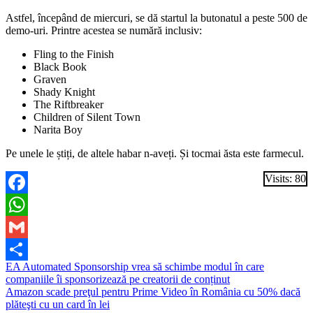
Astfel, începând de miercuri, se dă startul la butonatul a peste 500 de
demo-uri. Printre acestea se numără inclusiv:
Fling to the Finish
Black Book
Graven
Shady Knight
The Riftbreaker
Children of Silent Town
Narita Boy
Pe unele le știți, de altele habar n-aveți. Și tocmai ăsta este farmecul.
Visits: 80
Facebook
WhatsApp
Gmail
Navigare
EA Automated Sponsorship vrea să schimbe modul în care
Partajează
companiile îi sponsorizează pe creatorii de conținut
în
Amazon scade preţul pentru Prime Video în România cu 50% dacă
articole
plăteşti cu un card în lei