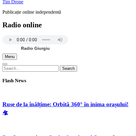
Tim Drone
Publicație online independentă
Radio online
Radio Giurgiu
Menu
Search
Search
for:
Flash News
Ruse de la înălțime: Orbită 360° în inima orașului!
🛸